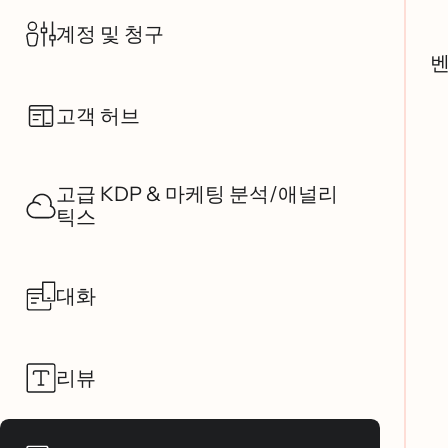
계정 및 청구
벤
고객 허브
고급 KDP & 마케팅 분석/애널리
틱스
대화
리뷰