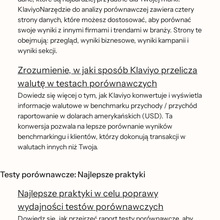
KlaviyoNarzędzie do analizy porównawczej zawiera cztery
strony danych, które możesz dostosować, aby porównać
swoje wyniki z innymi firmami i trendami w branży. Strony te
obejmują: przegląd, wyniki biznesowe, wyniki kampanii i
wyniki sekcji.
Zrozumienie, w jaki sposób Klaviyo przelicza
walutę w testach porównawczych
Dowiedz się więcej o tym, jak Klaviyo konwertuje i wyświetla
informacje walutowe w benchmarku przychody / przychód
raportowanie w dolarach amerykańskich (USD). Ta
konwersja pozwala na lepsze porównanie wyników
benchmarkingu i klientów, którzy dokonują transakcji w
walutach innych niż Twoja.
Testy porównawcze: Najlepsze praktyki
Najlepsze praktyki w celu poprawy
wydajności testów porównawczych
Dowiedz się, jak przejrzeć raport testy porównawcze, aby