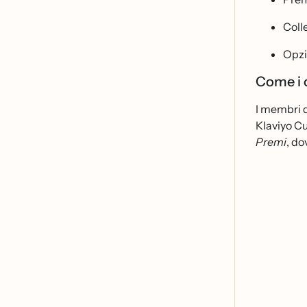
Coll
Opzi
Come i c
I membri d
Klaviyo C
Premi
, do