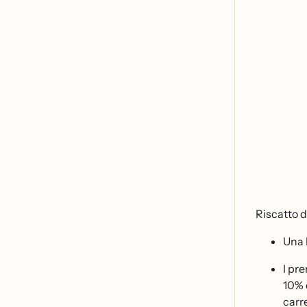
Riscatto d
Una 
I pre
10% d
carre