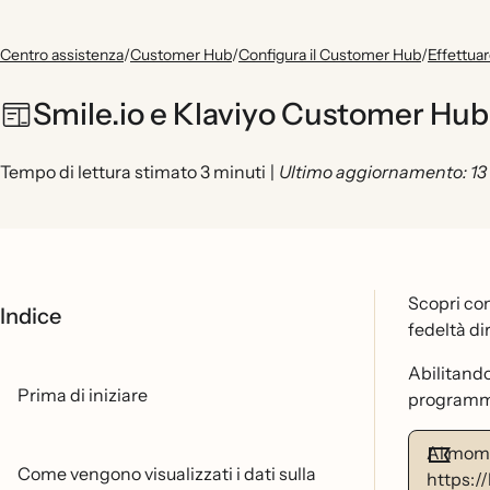
Centro assistenza
/
Customer Hub
/
Configura il Customer Hub
/
Effettuar
Smile.io e Klaviyo Customer Hub 
Tempo di lettura stimato 3 minuti
|
Ultimo aggiornamento: 13
Scopri com
Indice
fedeltà d
Abilitando
Prima di iniziare
programma f
Al mome
Come vengono visualizzati i dati sulla
https:/