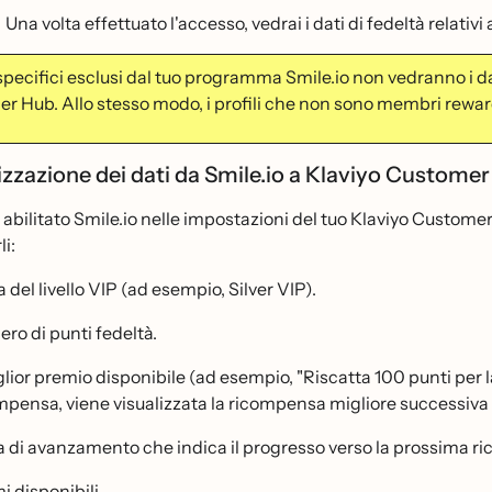
Una volta effettuato l'accesso, vedrai i dati di fedeltà relativi a
i specifici esclusi dal tuo programma Smile.io non vedranno i dat
r Hub. Allo stesso modo, i profili che non sono membri reward
izzazione dei dati da Smile.io a Klaviyo Custome
abilitato Smile.io nelle impostazioni del tuo Klaviyo Customer 
li:
 del livello VIP (ad esempio, Silver VIP).
ro di punti fedeltà.
glior premio disponibile (ad esempio, "Riscatta 100 punti per la
mpensa, viene visualizzata la ricompensa migliore successiva c
a di avanzamento che indica il progresso verso la prossima r
i disponibili.