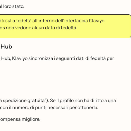
l loro stato.
i sulla fedeltà all'interno dell'interfaccia Klaviyo
s non vedono alcun dato di fedeltà.
r Hub
Hub, Klaviyo sincronizza i seguenti dati di fedeltà per
 spedizione gratuita"). Se il profilo non ha diritto a una
on il numero di punti necessari per ottenerla.
icompensa migliore.