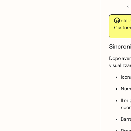
I profil
Custome
Sincron
Dopo aver 
visualizzar
Icona
Nume
Il mi
rico
Barr
Prem