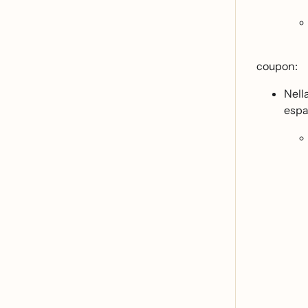
coupon:
Nell
espa