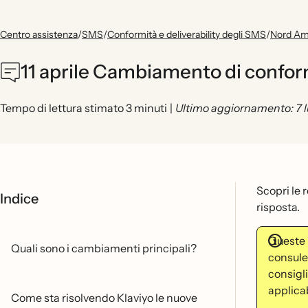
Centro assistenza
/
SMS
/
Conformità e deliverability degli SMS
/
Nord Ame
11 aprile Cambiamento di conform
Tempo di lettura stimato 3 minuti
|
Ultimo aggiornamento: 7 
Scopri le 
Indice
risposta.
Queste 
Quali sono i cambiamenti principali?
consulen
consigli
applicabi
Come sta risolvendo Klaviyo le nuove