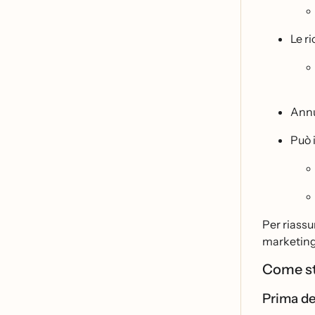
Le r
Annu
Può
Per riassu
marketing 
Come st
Prima de