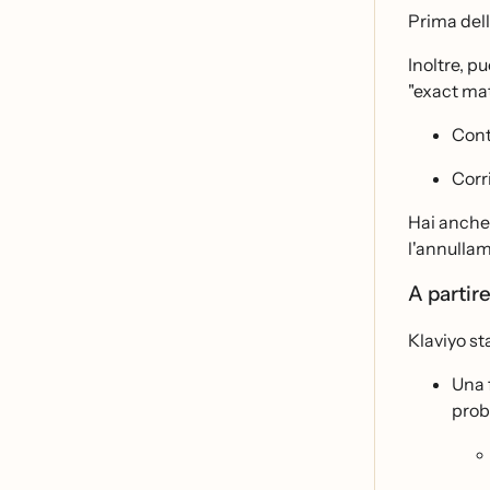
Prima dell
Inoltre, p
"exact mat
Cont
Corr
Hai anche l
l'annullam
A partire
Klaviyo s
Una 
prob