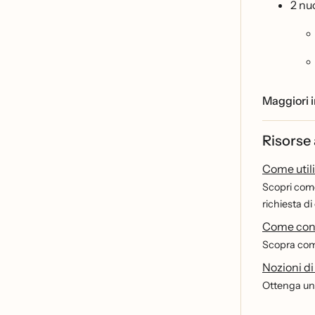
2 nu
Maggiori i
Risorse
Come utili
Scopri come
richiesta di
Come confi
Scopra come
Nozioni d
Ottenga una