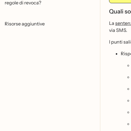
regole di revoca?
Quali s
La
sentenz
Risorse aggiuntive
via SMS.
I punti sal
Risp