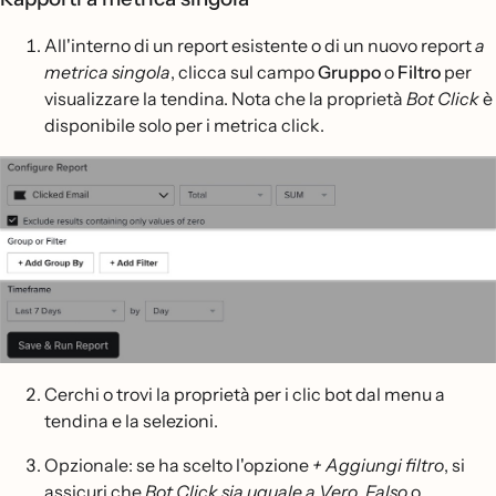
All'interno di un report esistente o di un nuovo report
a
metrica singola
, clicca sul campo
Gruppo
o
Filtro
per
visualizzare la tendina. Nota che la proprietà
Bot Click
è
disponibile solo per i metrica click.
Cerchi o trovi la proprietà per i clic bot dal menu a
tendina e la selezioni.
Opzionale: se ha scelto l'opzione
+ Aggiungi filtro
, si
assicuri che
Bot Click sia uguale a
Vero
,
Falso
o