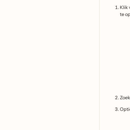
Klik
te o
Zoek
Opti