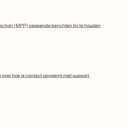
tection (MPP) geopende berichten bij te houden
e over hoe je contact opneemt met support
.