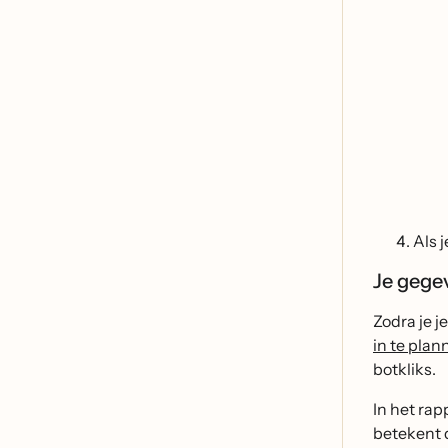
Als 
Je gege
Zodra je j
in te plan
botkliks.
In het rap
betekent 