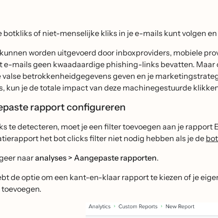
e botkliks of niet-menselijke kliks in je e-mails kunt volgen 
s kunnen worden uitgevoerd door inboxproviders, mobiele prov
t e-mails geen kwaadaardige phishing-links bevatten. Maar 
 valse betrokkenheidgegevens geven en je marketingstrategie
s, kun je de totale impact van deze machinegestuurde klikken
epaste rapport configureren
ks te detecteren, moet je een filter toevoegen aan je rappo
tierapport het bot clicks filter niet nodig hebben als je de
bot
geer naar
analyses > Aangepaste rapporten
.
ebt de optie om een kant-en-klaar rapport te kiezen of je eige
er toevoegen.