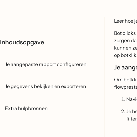
Leer hoe j
Bot click
zorgen da
Inhoudsopgave
kunnen ze
op botklik
Je aangepaste rapport configureren
Je aang
Om botkli
Je gegevens bekijken en exporteren
flowpresta
Navi
Extra hulpbronnen
Je h
filt