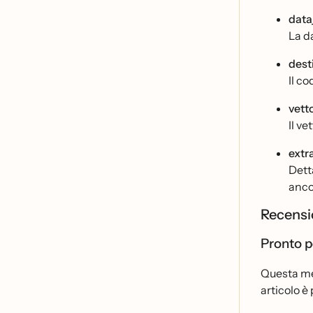
data
La d
dest
Il co
vett
Il v
extr
Detta
anco
Recensi
Pronto p
Questa met
articolo e