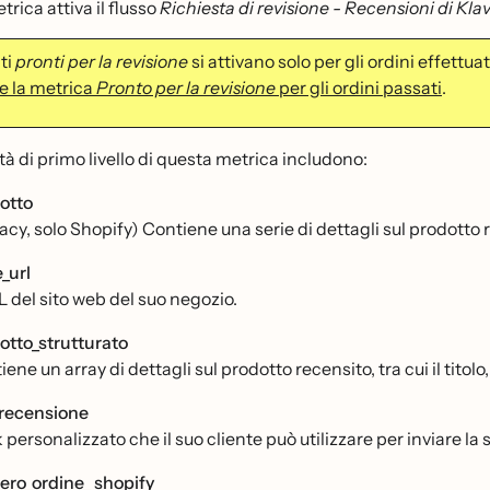
rica attiva il flusso
Richiesta di revisione - Recensioni di Kla
ti
pronti per la revisione
si attivano solo per gli ordini effettua
e la metrica
Pronto per la revisione
per gli ordini passati
.
tà di primo livello di questa metrica includono:
otto
cy, solo Shopify) Contiene una serie di dettagli sul prodotto rec
_url
L del sito web del suo negozio.
otto_strutturato
ene un array di dettagli sul prodotto recensito, tra cui il titolo
_recensione
nk personalizzato che il suo cliente può utilizzare per inviare l
ro_ordine_ shopify