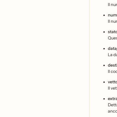
Il n
nume
Il nu
stat
Ques
data
La d
dest
Il co
vett
Il v
extr
Detta
anco