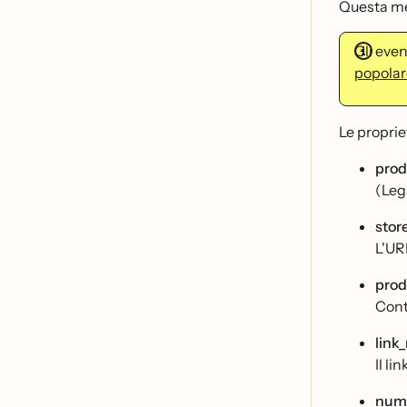
Questa met
Gli even
popolar
Le proprie
prod
(Lega
store
L'UR
prod
Conti
link
Il li
nume