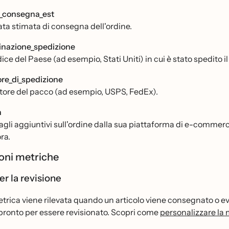
_consegna_est
ata stimata di consegna dell'ordine.
inazione_spedizione
dice del Paese (ad esempio, Stati Uniti) in cui è stato spedito i
ore_di_spedizione
ettore del pacco (ad esempio, USPS, FedEx).
a
gli aggiuntivi sull'ordine dalla sua piattaforma di e-commerce, 
ra.
oni metriche
er la revisione
rica viene rilevata quando un articolo viene consegnato o eva
̀ pronto per essere revisionato. Scopri come
personalizzare la