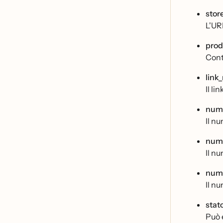
store
L'UR
prod
Conti
link
Il li
nume
Il n
nume
Il n
nume
Il nu
stat
Può