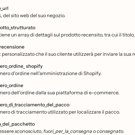
_url
L del sito web del suo negozio.
otto_strutturato
ene un array di dettagli sul prodotto recensito, tra cui il titolo
_recensione
nk personalizzato che il suo cliente utilizzerà per inviare la sua
ro_ordine_ shopify
umero d'ordine nell'amministrazione di Shopify.
ro_ordine
umero dell'ordine dalla sua piattaforma di e-commerce.
ro_di_tracciamento_del_pacco
mero di tracciamento utilizzato per localizzare il pacco.
o_del_pacchetto
 essere
sconosciuto
,
fuori_per_la_consegna
o
consegnato
.