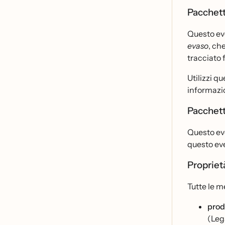
Pacchett
Questo eve
evaso
, ch
tracciato 
Utilizzi q
informazio
Pacchett
Questo eve
questo eve
Propriet
Tutte le m
prod
(Lega