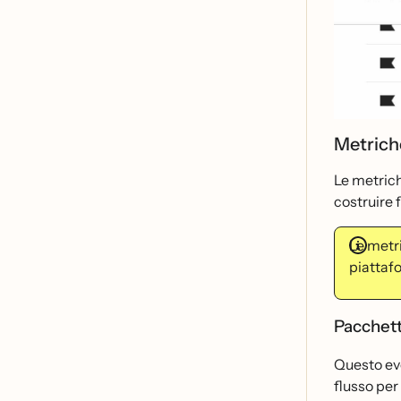
Metrich
Le metric
costruire f
Le metr
piattaf
Pacchet
Questo eve
flusso per 