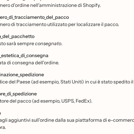
umero d'ordine nell'amministrazione di Shopify.
ro_di_tracciamento_del_pacco
mero di tracciamento utilizzato per localizzare il pacco.
o_del_pacchetto
to sarà sempre
consegnato
.
_estetica_di_consegna
ata di consegna dell'ordine.
inazione_spedizione
dice del Paese (ad esempio, Stati Uniti) in cui è stato spedito i
ore_di_spedizione
ettore del pacco (ad esempio, USPS, FedEx).
a
gli aggiuntivi sull'ordine dalla sua piattaforma di e-commerce, 
ra.