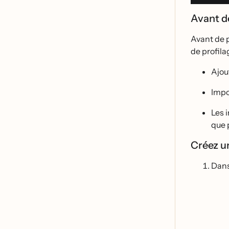
Avant 
Avant de p
de profilag
Ajou
Impo
Les 
que 
Créez u
Dans