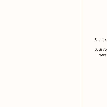
Une 
Si vo
pers