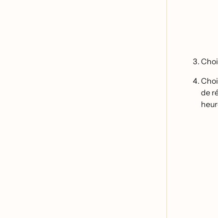
Chois
Choi
de re
heure