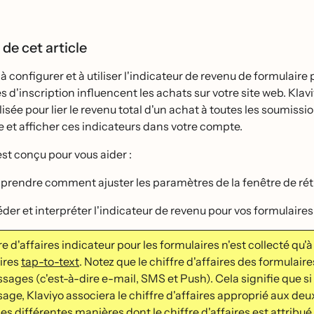
 de cet article
̀ configurer et à utiliser l'indicateur de revenu de formulaire
s d'inscription influencent les achats sur votre site web. Klaviy
ilisée pour lier le revenu total d'un achat à toutes les soumiss
e et afficher ces indicateurs dans votre compte.
st conçu pour vous aider :
rendre comment ajuster les paramètres de la fenêtre de rétr
́der et interpréter l'indicateur de revenu pour vos formulaires
re d'affaires indicateur pour les formulaires n'est collecté qu'a
ires
tap-to-text
. Notez que le chiffre d'affaires des formulaires
ages (c'est-à-dire e-mail, SMS et Push). Cela signifie que si 
ge, Klaviyo associera le chiffre d'affaires approprié aux deux
es différentes manières dont le chiffre d'affaires est attribué