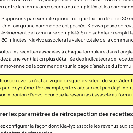
ien entre les formulaires soumis ou complétés et les command
Supposons par exemple qu'une marque fixe un délai de 30 minut
Une fois qu'une commande est passée, Klaviyo passe en revue l
événement de formulaire complété. Si un acheteur remplit
30 minutes, Klaviyo associera la valeur totale de la command
ultez les recettes associées à chaque formulaire dans l'ongle
́dez à une ventilation plus détaillée des indicateurs de re
ur moyenne de la commande) sur la page d'analyse du formula
teur de revenu n'est suivi que lorsque le visiteur du site s'identif
par le système. Par exemple, si le visiteur n'est pas déjà ident
sur le bouton d'envoi pour que le revenu soit associé au formul
er les paramètres de rétrospection des recette
z configurer la façon dont Klaviyo associe les revenus aux sou