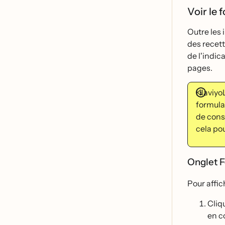
Voir le 
Outre les 
des recett
de l'indic
pages.
KlaviyoL
formulai
de conse
cela pou
Onglet F
Pour affic
Cliqu
en co