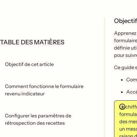
Objectif
Apprenez a
formulaire
TABLE DES MATIÈRES
définie ut
pour suivr
Objectif de cet article
Ce guide e
Comp
Comment fonctionne le formulaire
Acce
revenu indicateur
Le chiff
formula
Configurer les paramètres de
des mess
rétrospection des recettes
un messa
raison d