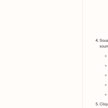
Sou
soum
Cliq