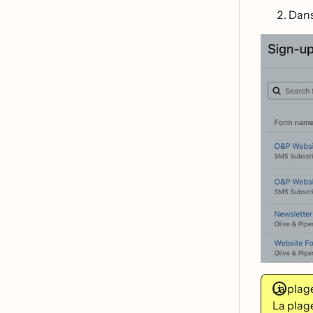
Dans
La plage
La plage