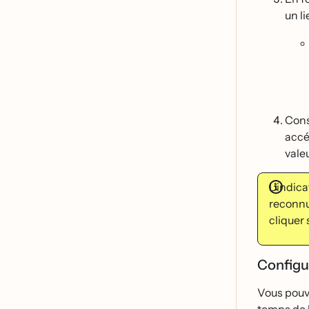
un l
Cons
acce
vale
L'indica
reconnu 
cliquer 
Configur
Vous pouve