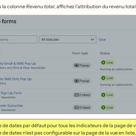
 la colonne
Revenu total
, affichez l'attribution du revenu tot
 de dates par défaut pour tous les indicateurs de la page de v
 de dates n'est pas configurable sur la page de la vue en liste