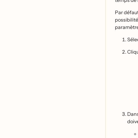
temps de l
Par défau
possibilit
paramètre
Sél
Cliq
Dans
doive