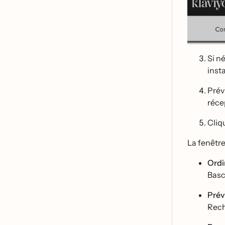
Si ne
inst
Prév
réce
Cliq
La fenêtr
Ordi
Basc
Pré
Rech