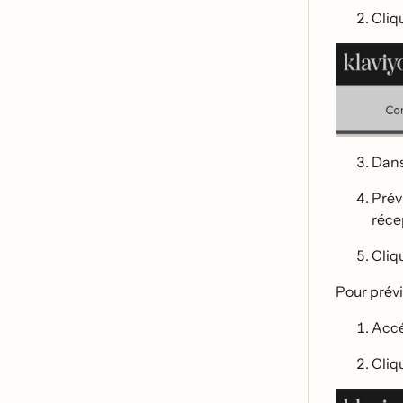
Cliq
Dan
Prév
réce
Cliq
Pour prév
Accé
Cliq