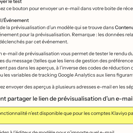
yer le test
isez ce bouton pour envoyer un e-mail dans votre boite de récep
il/Événement
 de la prévisualisation d’un modèle qui se trouve dans
Contenu
vénement pour la prévisualisation. Remarque : les données rel
déclenchés par cet événement.
 e-mail de prévisualisation vous permet de tester le rendu d
les du message (telles que les liens de gestion des préféren
hent pas dans les aperçus, à l’inverse des codes de réduction 
ou les variables de tracking Google Analytics aux liens figuran
z envoyer des aperçus à plusieurs adresses e-mail en les sé
partager le lien de prévisualisation d’un e-mai
onctionnalité n’est disponible que pour les comptes Klaviyo p
dez à l’éditeur de modèle pour n’importe quel e-mail.