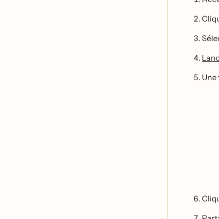
Cliq
Sél
Lance
Une f
Cliq
Part