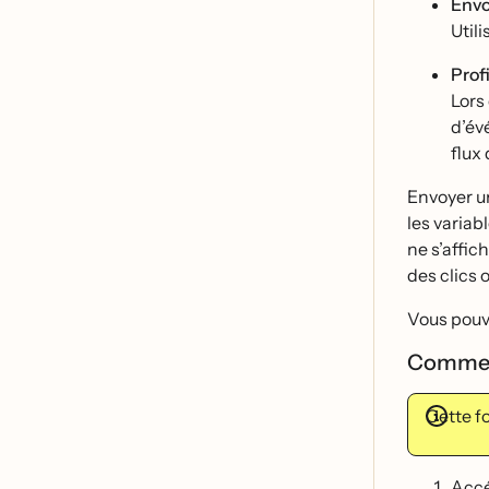
Envo
Util
Prof
Lors
d’é
flux 
Envoyer un
les variab
ne s’affic
des clics 
Vous pouve
Comment 
Cette f
Accé