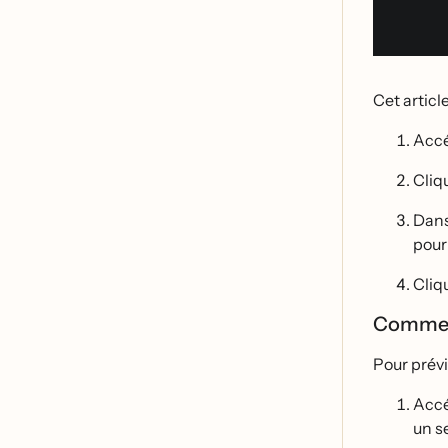
Cet articl
Accé
Cliq
Dan
pour 
Cliq
Comment
Pour prév
Acce
un s