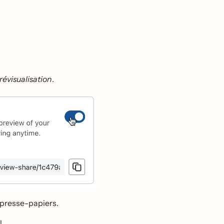
évisualisation
.
e presse-papiers.
l.