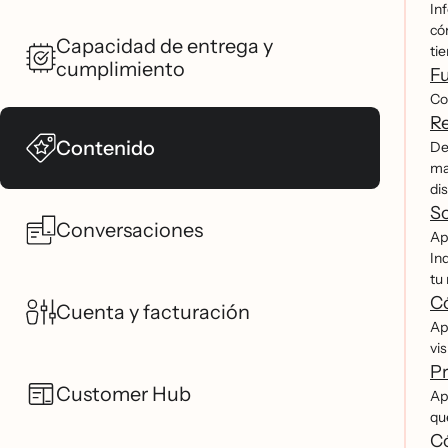
In
co
Capacidad de entrega y
ti
cumplimiento
Fu
Co
Re
Contenido
Des
ma
dis
S
Conversaciones
Ap
In
tu
Có
Cuenta y facturación
Apr
vi
Pr
Customer Hub
Apr
qu
Có