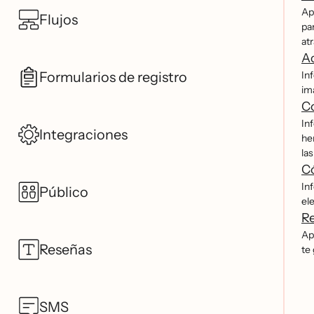
Ap
Flujos
pa
at
Ac
Formularios de registro
In
im
Co
In
Integraciones
he
las
Có
In
Público
ele
Re
Ap
Reseñas
te 
SMS