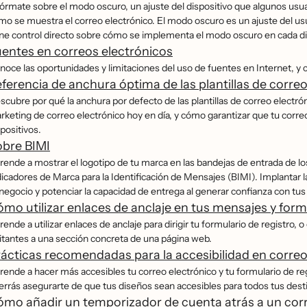
fórmate sobre el modo oscuro, un ajuste del dispositivo que algunos usua
́mo se muestra el correo electrónico. El modo oscuro es un ajuste del usua
ene control directo sobre cómo se implementa el modo oscuro en cada di
entes en correos electrónicos
noce las oportunidades y limitaciones del uso de fuentes en Internet, y c
ferencia de anchura óptima de las plantillas de corre
cubre por qué la anchura por defecto de las plantillas de correo electrón
rketing de correo electrónico hoy en día, y cómo garantizar que tu corr
positivos.
obre BIMI
rende a mostrar el logotipo de tu marca en las bandejas de entrada de los 
dicadores de Marca para la Identificación de Mensajes (BIMI). Implantar
 negocio y potenciar la capacidad de entrega al generar confianza con tus
mo utilizar enlaces de anclaje en tus mensajes y form
ende a utilizar enlaces de anclaje para dirigir tu formulario de registro, 
sitantes a una sección concreta de una página web.
ácticas recomendadas para la accesibilidad en correo
ende a hacer más accesibles tu correo electrónico y tu formulario de regi
errás asegurarte de que tus diseños sean accesibles para todos tus desti
mo añadir un temporizador de cuenta atrás a un corr