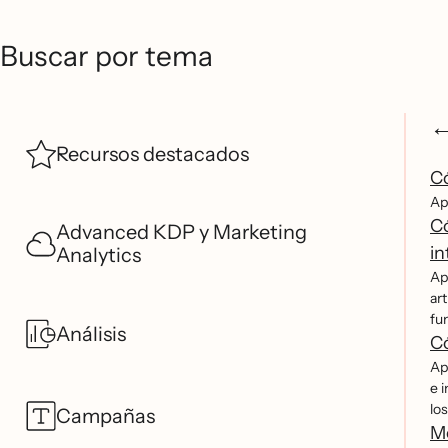
Buscar por tema
Recursos destacados
Có
Ap
Có
Advanced KDP y Marketing
in
Analytics
Ap
art
fun
Análisis
Có
Ap
e 
los
Campañas
Me