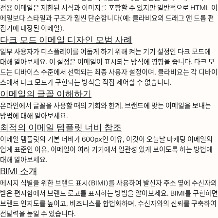
전용 이메일은 제한된 서식과 이미지를 포함할 수 있지만 일반적으로 HTML 이
메일보다 스타일과 구조가 훨씬 단순합니다(예: 클라비요의 드래그 앤 드롭 편
집기에 내장된 이메일).
다크 모드 이메일 디자인 모범 사례
일부 사용자가 디스플레이를 어둡게 하기 위해 켜는 기기 설정인 다크 모드에
대해 알아보세요. 이 설정은 이메일이 표시되는 방식에 영향을 줍니다. 다크 모
드는 디바이스 수준에서 선택되는 최종 사용자 설정이며, 클라비요는 각 디바이
스에서 다크 모드가 구현되는 방식을 직접 제어할 수 없습니다.
이메일의 글꼴 이해하기
온라인에서 글꼴을 사용할 때의 기회와 한계, 브랜드에 맞는 이메일을 보내는
방법에 대해 알아보세요.
최적의 이메일 템플릿 너비 참조
이메일 템플릿의 기본 너비가 600px인 이유, 이것이 오늘날 마케팅 이메일의
업계 표준인 이유, 이메일이 여러 기기에서 일관성 있게 보이도록 하는 방법에
대해 알아보세요.
BIMI 소개
메시지 식별을 위한 브랜드 표시(BIMI)를 사용하여 발신자 주소 옆에 수신자의
받은 편지함에서 브랜드 로고를 표시하는 방법을 알아보세요. BIMI를 구현하면
브랜드 인지도를 높이고, 비즈니스를 합법화하며, 수신자와의 신뢰를 구축하여
전달력을 높일 수 있습니다.