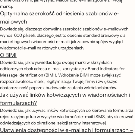
online oraz o tym, jak wysyłać wiadomości e-mail zgodne z Twoją
marką.
Optymalna szerokość odniesienia szablonów e-
mailowych
Dowiedz się, dlaczego domyślna szerokość szablonów e-mailowych
wynosi 600 pikseli, dlaczego jest to obecnie standard branżowy dla
marketingowych wiadomości e-mail i jak zapewnić spójny wygląd
wiadomości e-mail na różnych urządzeniach.
O BIMI
Dowiedz się, jak wyświetlać logo swojej marki w skrzynkach
odbiorczych obok adresu e-mail, korzystając z Brand Indicators for
Message Identification (BIMI). Wdrożenie BIMI może zwiększyć
rozpoznawalność marki, legitymizację Twojej firmy i zwiększyć
dostarczalność poprzez budowanie zaufania wśród odbiorców.
Jak używać linków kotwiczących w wiadomościach i
formularzach?
Dowiedz się, jak używać linków kotwiczących do kierowania formularza
rejestracyjnego lub w wysyłce wiadomości e-mail i SMS, aby skierować
odwiedzających do określonej sekcji strony internetowej.
Ułatwienia dostępności w e-mailach i formularzach –