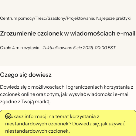
Centrum pomocy
/
Treść
/
Szablony
/
Projektowanie: Najlepsze praktyki
Zrozumienie czcionek w wiadomościach e-mail
Około 4 min czytania
|
Zaktualizowano 5 sie 2025, 00:00 EST
Czego się dowiesz
Dowiedz się o możliwościach i ograniczeniach korzystania z
czcionek online oraz o tym, jak wysyłać wiadomości e-mail
zgodne z Twoją marką.
Szukasz informacji na temat korzystania z
niestandardowych czcionek? Dowiedz się, jak
używać
niestandardowych czcionek
.