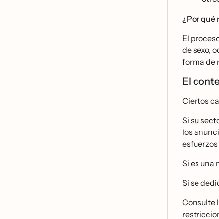
¿Por qué 
El proceso
de sexo, o
forma de r
El conte
Ciertos ca
Si su sect
los anunci
esfuerzos 
Si es una
Si se dedi
Consulte 
restriccio