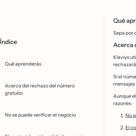
Qué ap
Sepa por q
Índice
Acerca 
Klaviyo ut
Qué aprenderás
rechazará
Si el núm
mensajes 
Acerca del rechazo del número
gratuito
Aunque el
razones:
No se puede verificar el negocio
No s
El c