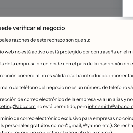
ede verificar el negocio
pales razones de este rechazo son que su:
tio web no está activo o está protegido por contraseña en el m
ís de la empresa no coincide con el país de la inscripción en 
irección comercial no es válida o se ha introducido incorrect
́mero de teléfono del negocio no es un número de teléfono vál
irección de correo electrónico de la empresa va a un alias y
keting@abc.com
no está permitido, pero
john.smith@abc.co
ominio de correo electrónico exclusivo para empresas no coin
ls personales gratuitos como @gmail, @yahoo, etc.). Se rechaz
s terceros que no se ajusten al sitio web de la marca).