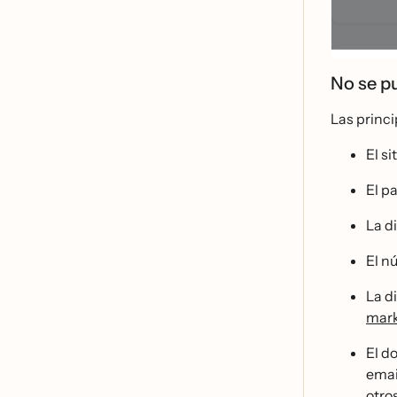
No se pu
Las princi
El si
El pa
La d
El nu
La d
mar
El d
emai
otro