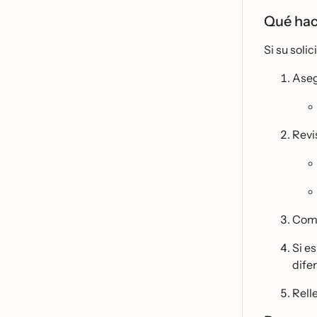
Qué hac
Si su soli
Aseg
Revi
Comp
Si e
dife
Rell