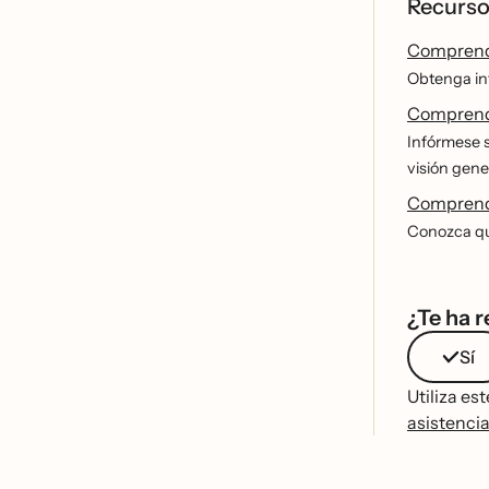
Recurso
Comprende
Obtenga inf
Comprende
Infórmese 
visión gene
Comprende
Conozca que
¿Te ha r
Sí
Utiliza es
asistencia