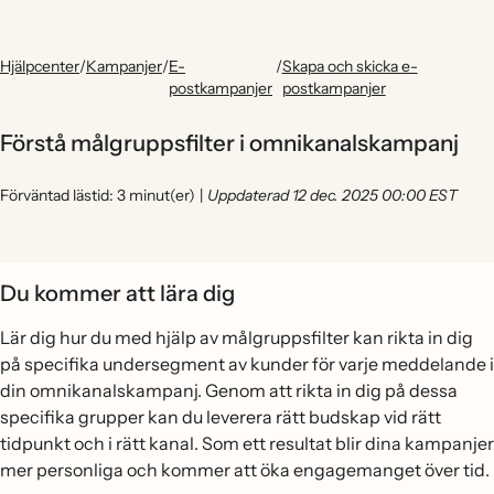
Hjälpcenter
/
Kampanjer
/
E-
/
Skapa och skicka e-
postkampanjer
postkampanjer
Förstå målgruppsfilter i omnikanalskampanj
Förväntad lästid: 3 minut(er)
|
Uppdaterad 12 dec. 2025 00:00 EST
Du kommer att lära dig
Lär dig hur du med hjälp av målgruppsfilter kan rikta in dig
på specifika undersegment av kunder för varje meddelande i
din omnikanalskampanj. Genom att rikta in dig på dessa
specifika grupper kan du leverera rätt budskap vid rätt
tidpunkt och i rätt kanal. Som ett resultat blir dina kampanjer
mer personliga och kommer att öka engagemanget över tid.