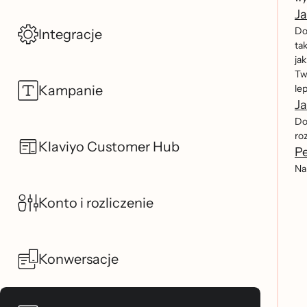
Ja
Do
Integracje
ta
ja
Tw
Kampanie
le
Ja
Do
ro
Klaviyo Customer Hub
Pe
Na
Konto i rozliczenie
Konwersacje