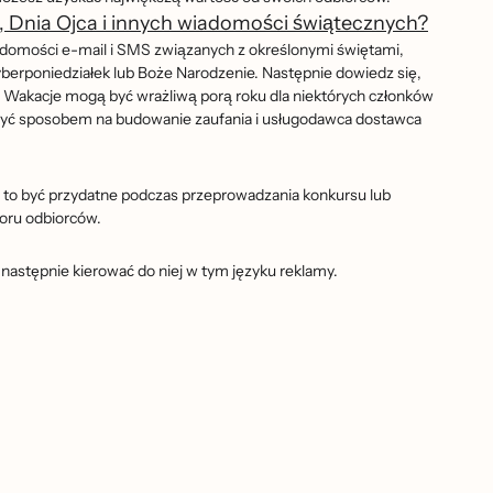
i, Dnia Ojca i innych wiadomości świątecznych?
domości e-mail i SMS związanych z określonymi świętami,
yberponiedziałek lub Boże Narodzenie. Następnie dowiedz się,
akacje mogą być wrażliwą porą roku dla niektórych członków
e być sposobem na budowanie zaufania i usługodawca dostawca
że to być przydatne podczas przeprowadzania konkursu lub
oru odbiorców.
następnie kierować do niej w tym języku reklamy.