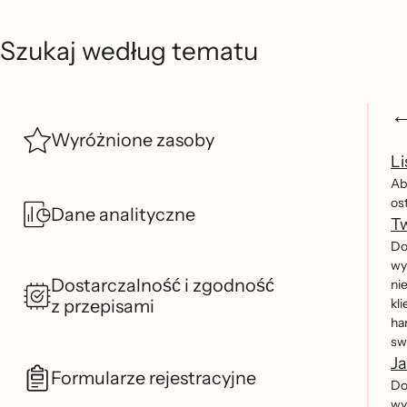
Szukaj według tematu
Wyróżnione zasoby
Li
Ab
os
Dane analityczne
T
Do
wy
Dostarczalność i zgodność
ni
z przepisami
kli
ha
sw
Ja
Formularze rejestracyjne
Do
wy