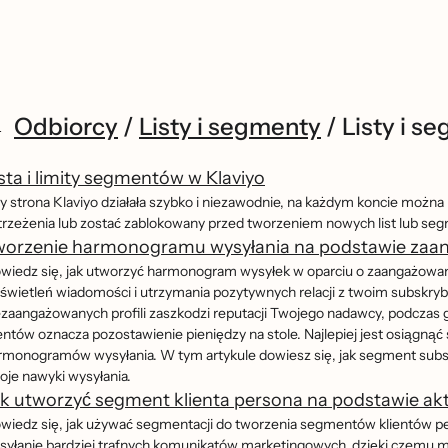
Odbiorcy
/
Listy i segmenty
/
Listy i s
sta i limity segmentów w Klaviyo
y strona Klaviyo działała szybko i niezawodnie, na każdym koncie można 
trzeżenia lub zostać zablokowany przed tworzeniem nowych list lub segm
worzenie harmonogramu wysyłania na podstawie zaan
wiedz się, jak utworzyć harmonogram wysyłek w oparciu o zaangażowanie k
świetleń wiadomości i utrzymania pozytywnych relacji z twoim subskry
ezaangażowanych profili zaszkodzi reputacji Twojego nadawcy, podczas 
entów oznacza pozostawienie pieniędzy na stole. Najlepiej jest osiągną
rmonogramów wysyłania. W tym artykule dowiesz się, jak segment subsk
oje nawyki wysyłania.
k utworzyć segment klienta persona na podstawie ak
wiedz się, jak używać segmentacji do tworzenia segmentów klientów pe
syłanie bardziej trafnych komunikatów marketingowych, dzięki czemu moz