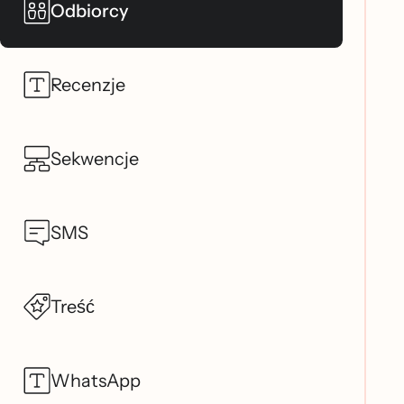
Odbiorcy
Recenzje
Sekwencje
SMS
Treść
WhatsApp