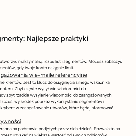
egmenty: Najlepsze praktyki
utworzyć maksymalną liczbę list i segmentów. Możesz zobaczyć
entów, gdy twoje konto osiągnie limit.
gażowania w e-maile referencyjne
lientów. Jest to klucz do osiągnięcia silnego wskaźnika
bentem. Zbyt częste wysyłanie wiadomości do
gdy zbyt rzadkie wysyłanie wiadomości do zaangażowanych
ć szczęśliwy środek poprzez wykorzystanie segmentów i
rybent w zaangażowanie utworów, które będą informować
tywności
rsona na podstawie podjętych przez nich działań. Pozwala to na
̇esz uzyskać największą wartość od swoich odbiorców.