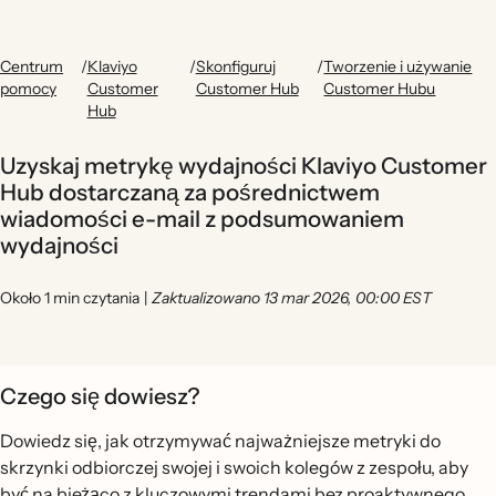
Centrum
/
Klaviyo
/
Skonfiguruj
/
Tworzenie i używanie
pomocy
Customer
Customer Hub
Customer Hubu
Hub
Uzyskaj metrykę wydajności Klaviyo Customer
Hub dostarczaną za pośrednictwem
wiadomości e-mail z podsumowaniem
wydajności
Około 1 min czytania
|
Zaktualizowano 13 mar 2026, 00:00 EST
Czego się dowiesz?
Dowiedz się, jak otrzymywać najważniejsze metryki do
skrzynki odbiorczej swojej i swoich kolegów z zespołu, aby
być na bieżąco z kluczowymi trendami bez proaktywnego