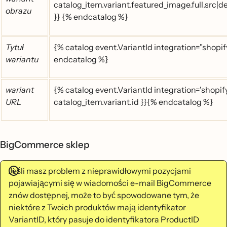
catalog_item.variant.featured_image.full.src|d
obrazu
}} {% endcatalog %}
Tytuł
{% catalog event.VariantId integration="shopify"
wariantu
endcatalog %}
wariant
{% catalog event.VariantId integration='shopify
URL
catalog_item.variant.id }}{% endcatalog %}
BigCommerce sklep
Jeśli masz problem z nieprawidłowymi pozycjami
pojawiającymi się w wiadomości e-mail BigCommerce
znów dostępnej, może to być spowodowane tym, że
niektóre z Twoich produktów mają identyfikator
VariantID, który pasuje do identyfikatora ProductID