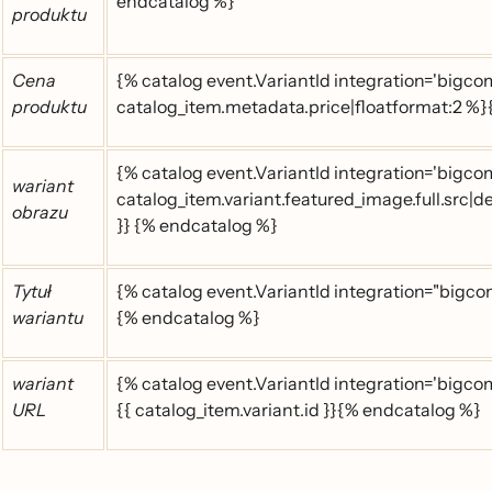
endcatalog %}
produktu
Cena
{% catalog event.VariantId integration='big
produktu
catalog_item.metadata.price|floatformat:2 %
{% catalog event.VariantId integration='bigco
wariant
catalog_item.variant.featured_image.full.src|d
obrazu
}} {% endcatalog %}
Tytuł
{% catalog event.VariantId integration="bigcom
wariantu
{% endcatalog %}
wariant
{% catalog event.VariantId integration='bigco
URL
{{ catalog_item.variant.id }}{% endcatalog %}