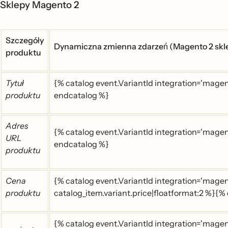
Sklepy Magento 2
Szczegóły
Dynamiczna zmienna zdarzeń (Magento 2 skl
produktu
Tytuł
{% catalog event.VariantId integration='magent
produktu
endcatalog %}
Adres
{% catalog event.VariantId integration='magen
URL
endcatalog %}
produktu
Cena
{% catalog event.VariantId integration='mage
produktu
catalog_item.variant.price|floatformat:2 %}{%
{% catalog event.VariantId integration='magen