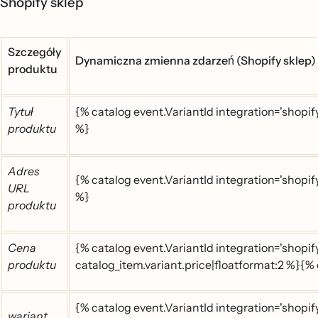
Shopify sklep
Szczegóły
Dynamiczna zmienna zdarzeń (Shopify sklep)
produktu
Tytuł
{% catalog event.VariantId integration='shopify
produktu
%}
Adres
{% catalog event.VariantId integration='shopif
URL
%}
produktu
Cena
{% catalog event.VariantId integration='shopi
produktu
catalog_item.variant.price|floatformat:2 %}{%
{% catalog event.VariantId integration='shopify
wariant