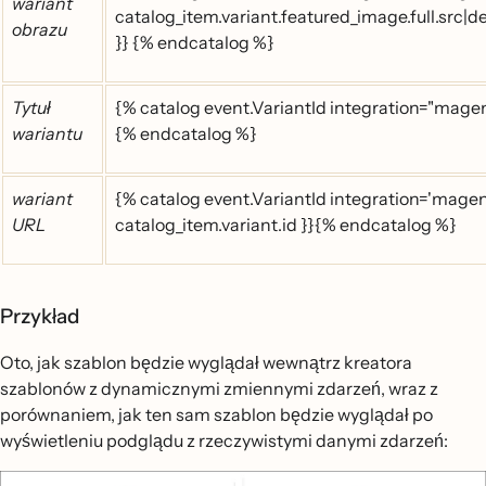
wariant
catalog_item.variant.featured_image.full.src|d
obrazu
}} {% endcatalog %}
Tytuł
{% catalog event.VariantId integration="magento
wariantu
{% endcatalog %}
wariant
{% catalog event.VariantId integration='magen
URL
catalog_item.variant.id }}{% endcatalog %}
Przykład
Oto, jak szablon będzie wyglądał wewnątrz kreatora
szablonów z dynamicznymi zmiennymi zdarzeń, wraz z
porównaniem, jak ten sam szablon będzie wyglądał po
wyświetleniu podglądu z rzeczywistymi danymi zdarzeń: