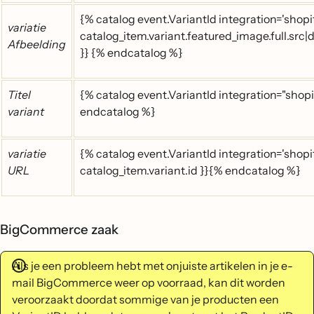
{% catalog event.VariantId integration='shopif
variatie
catalog_item.variant.featured_image.full.src|
Afbeelding
}} {% endcatalog %}
Titel
{% catalog event.VariantId integration="shopify
variant
endcatalog %}
variatie
{% catalog event.VariantId integration='shopif
URL
catalog_item.variant.id }}{% endcatalog %}
BigCommerce zaak
Als je een probleem hebt met onjuiste artikelen in je e-
mail BigCommerce weer op voorraad, kan dit worden
veroorzaakt doordat sommige van je producten een