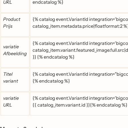
URL
endcatalog %}
Product
{% catalog event.VariantId integration='bi
Prijs
catalog_item.metadata.price|floatformat:2 
{% catalog event.VariantId integration='bigc
variatie
catalog_item.variant.featured_image.full.src|
Afbeelding
}} {% endcatalog %}
Titel
{% catalog event.VariantId integration="bigco
variant
{% endcatalog %}
variatie
{% catalog event.VariantId integration='bigco
URL
{{ catalog_item.variant.id }}{% endcatalog %}