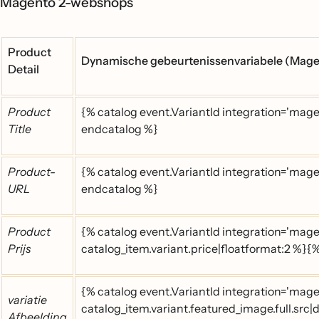
Magento 2-webshops
Product
Dynamische gebeurtenissenvariabele (Mage
Detail
Product
{% catalog event.VariantId integration='magen
Title
endcatalog %}
Product-
{% catalog event.VariantId integration='mage
URL
endcatalog %}
Product
{% catalog event.VariantId integration='mag
Prijs
catalog_item.variant.price|floatformat:2 %}
{% catalog event.VariantId integration='mage
variatie
catalog_item.variant.featured_image.full.src|
Afbeelding