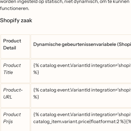
worden ingesteld op statisch, niet dynamisch, om te kunnen
functioneren.
Shopify zaak
Product
Dynamische gebeurtenissenvariabele (Shopi
Detail
Product
{% catalog event.VariantId integration='shopif
Title
%}
Product-
{% catalog event.VariantId integration='shopi
URL
%}
Product
{% catalog event.VariantId integration='shop
Prijs
catalog_item.variant.price|floatformat:2 %}