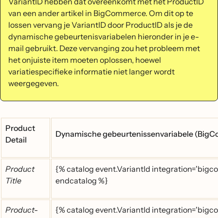
VariantID hebben dat overeenkomt met het ProductID
van een ander artikel in BigCommerce. Om dit op te
lossen vervang je VariantID door ProductID als je de
dynamische gebeurtenisvariabelen hieronder in je e-
mail gebruikt. Deze vervanging zou het probleem met
het onjuiste item moeten oplossen, hoewel
variatiespecifieke informatie niet langer wordt
weergegeven.
Product
Dynamische gebeurtenissenvariabele (Big
Detail
Product
{% catalog event.VariantId integration='bigco
Title
endcatalog %}
Product-
{% catalog event.VariantId integration='bigc