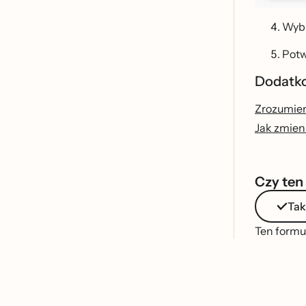
Wyb
Potwi
Dodatko
Zrozumieni
Jak zmieni
Czy ten
Tak
Ten formul