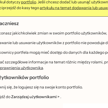
ykuł dotyczy
portfolio
. Jeśli chcesz dodać lub usunąć użytko
ciprzejdź do kasy tego
artykułu na temat dodawania lub usuw
aczniesz
nasz jakichkolwiek zmian w swoim portfolio użytkowników, 
wanie lub usuwanie użytkowników z portfolio nie powoduje 
tkownicy portfela mogą mieć dostęp do danych dla każdego 
ć szczegółowe informacje na temat różnic między rolami, prze
uprawnienia użytkownika
.
żytkowników portfolio
ij się, że logujesz się na swoje konto portfolio.
jdź do
Zarządzaj użytkownikami >
.