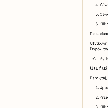
W wy
Otwó
Klik
Po zapisan
Użytkowni
Dopóki teg
Jeśli uż
Usuń uz
Pamiętaj, 
Upewn
Prze
Klik