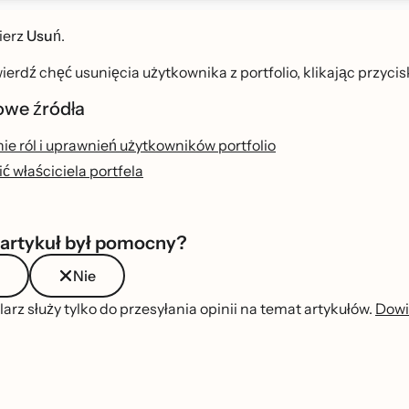
ierz
Usuń
.
erdź chęć usunięcia użytkownika z portfolio, klikając przyci
we źródła
e ról i uprawnień użytkowników portfolio
ć właściciela portfela
 artykuł był pomocny?
Nie
arz służy tylko do przesyłania opinii na temat artykułów.
Dowi