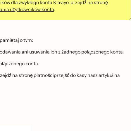
wników dla zwykłego konta Klaviyo, przejdź na stronę
ania użytkowników konta
.
pamiętaj o tym:
dodawania ani usuwania ich z żadnego połączonego konta.
połączonego konta.
jdź na stronę płatnościprzejść do kasy nasz artykuł na