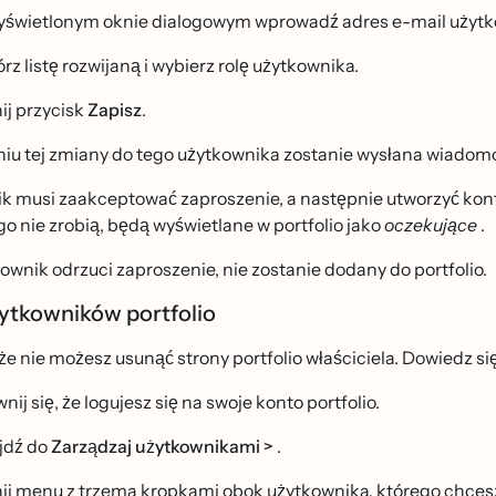
świetlonym oknie dialogowym wprowadź adres e-mail użytko
rz listę rozwijaną i wybierz rolę użytkownika.
nij przycisk
Zapisz
.
iu tej zmiany do tego użytkownika zostanie wysłana wiadomoś
k musi zaakceptować zaproszenie, a następnie utworzyć konto (j
o nie zrobią, będą wyświetlane w portfolio jako
oczekujące
.
ytkownik odrzuci zaproszenie, nie zostanie dodany do portfolio.
̇ytkowników portfolio
że nie możesz usunąć strony portfolio właściciela. Dowiedz sie
ij się, że logujesz się na swoje konto portfolio.
jdź do
Zarządzaj użytkownikami >
.
nij menu z trzema kropkami obok użytkownika, którego chcesz