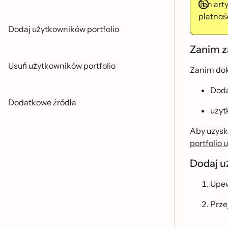
Ten art
płatnoś
Dodaj użytkowników portfolio
Zanim z
Usuń użytkowników portfolio
Zanim doko
Doda
Dodatkowe źródła
uży
Aby uzyska
portfolio 
Dodaj u
Upewn
Prze