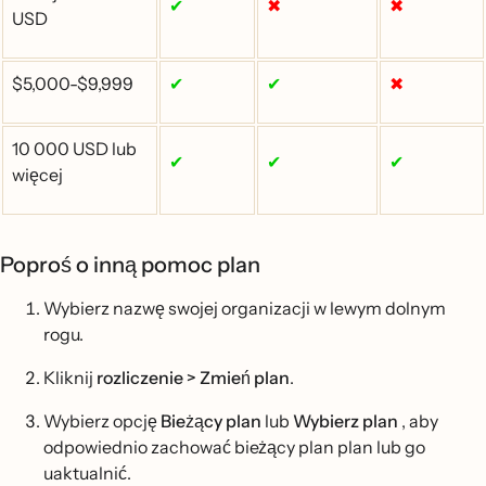
✔
✖
✖
USD
$5,000-$9,999
✔
✔
✖
10 000 USD lub
✔
✔
✔
więcej
Poproś o inną pomoc plan
Wybierz nazwę swojej organizacji w lewym dolnym
rogu.
Kliknij
rozliczenie > Zmień plan
.
Wybierz opcję
Bieżący plan
lub
Wybierz plan
, aby
odpowiednio zachować bieżący plan plan lub go
uaktualnić.