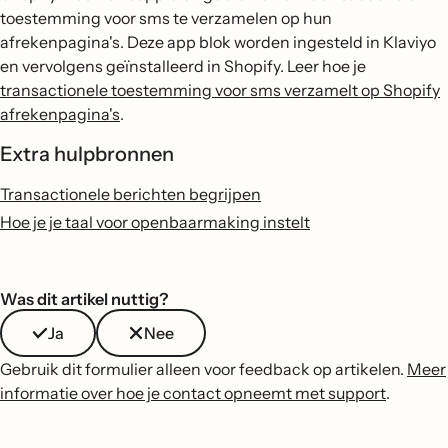
toestemming voor sms te verzamelen op hun
afrekenpagina's. Deze app blok worden ingesteld in Klaviyo
en vervolgens geïnstalleerd in Shopify. Leer hoe je
transactionele toestemming voor sms verzamelt op Shopify
afrekenpagina's
.
Extra hulpbronnen
Transactionele berichten begrijpen
Hoe je je taal voor openbaarmaking instelt
Was dit artikel nuttig?
Ja
Nee
Gebruik dit formulier alleen voor feedback op artikelen.
Meer
informatie over hoe je contact opneemt met support
.