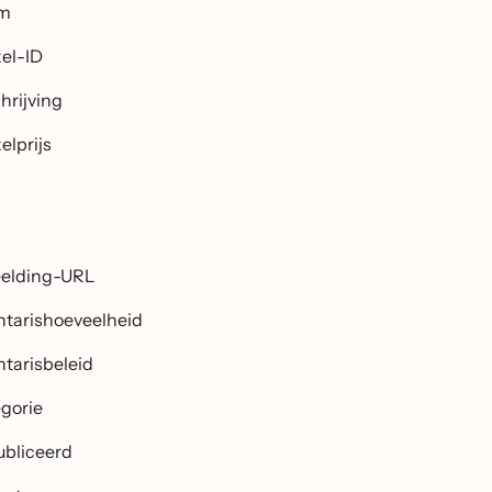
m
kel-ID
hrijving
elprijs
elding-URL
ntarishoeveelheid
ntarisbeleid
gorie
bliceerd