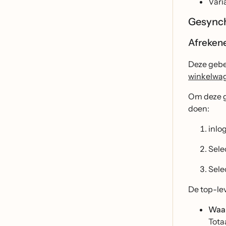
Vari
Gesynch
Afreken
Deze gebe
winkelwag
Om deze g
doen:
inlo
Sele
Sele
De top-lev
Waa
Tota