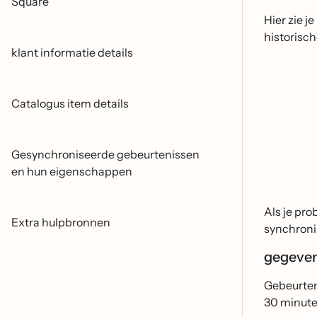
Square
Hier zie j
historisc
klant informatie details
Catalogus item details
Gesynchroniseerde gebeurtenissen
en hun eigenschappen
Als je pro
Extra hulpbronnen
synchronis
gegeven
Gebeurten
30 minute