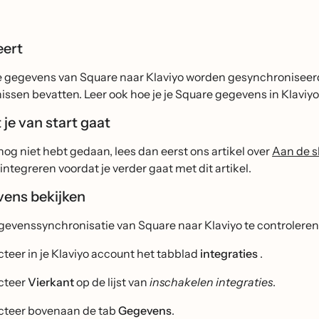
eert
e gegevens van Square naar Klaviyo worden gesynchroniseerd
ssen bevatten. Leer ook hoe je je Square gegevens in Klaviyo
je van start gaat
 nog niet hebt gedaan, lees dan eerst ons artikel over
Aan de s
integreren voordat je verder gaat met dit artikel.
vens bekijken
evenssynchronisatie van Square naar Klaviyo te controleren
cteer in je Klaviyo account het tabblad
integraties
.
cteer
Vierkant
op de lijst van
inschakelen integraties
.
cteer bovenaan de tab
Gegevens
.