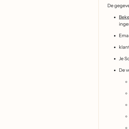
De gegeve
Beke
inge
Emai
klan
Je S
De v