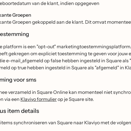
eboortedatum van de klant, indien opgegeven
kante Groepen
kante Groepen gekoppeld aan de klant. Dit omvat momenteel
oestemming
 platform is een "opt-out" marketingtoestemmingsplatform. Di
eeft gekregen om expliciet toestemming te geven voor jouw e
ie e-mail_afgemeld op false hebben ingesteld in Square als 
eld op true hebben ingesteld in Square als "afgemeld" in Kla
ming voor sms
ee verzameld in Square Online kan momenteel niet synchron
n via een
Klaviyo formulier
op je Square site.
us item details
items synchroniseren van Square naar Klaviyo met de volg