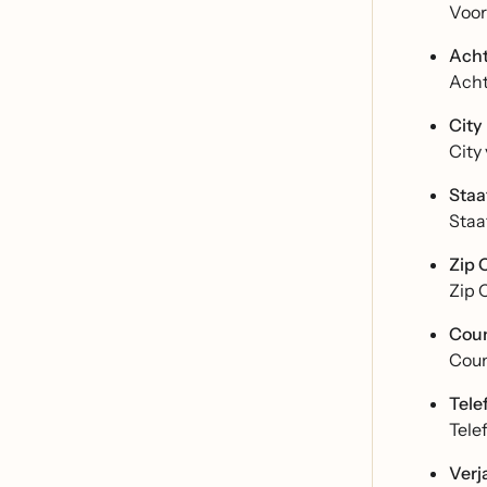
Voor
Ach
Acht
City
City
Staa
Staa
Zip 
Zip 
Coun
Coun
Tel
Tele
Verj