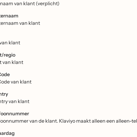
naam van klant (verplicht)
ternaam
ernaam van klant
 van klant
t/regio
t van klant
Code
Code van klant
try
try van klant
efoonnummer
foonnummer van de klant. Klaviyo maakt alleen een alleen-tele
aardag