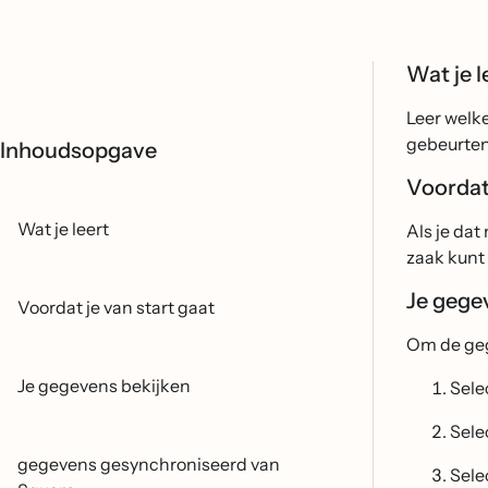
Wat je l
Leer welk
gebeurteni
Inhoudsopgave
Voordat 
Wat je leert
Als je dat
zaak kunt 
Je gege
Voordat je van start gaat
Om de geg
Je gegevens bekijken
Sele
Sele
gegevens gesynchroniseerd van
Sele