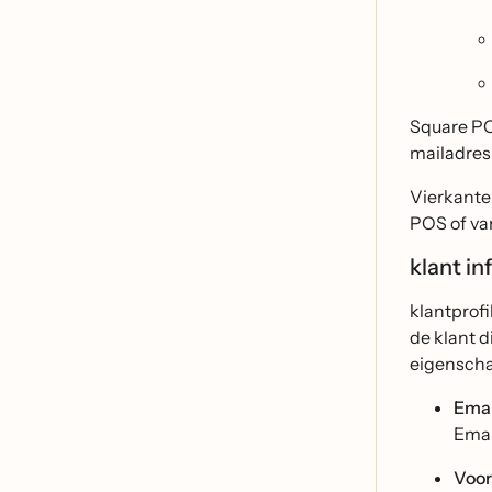
Square PO
mailadres 
Vierkante
POS of va
klant in
klantprof
de klant 
eigensch
Emai
Emai
Voo