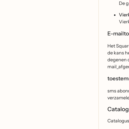
De g
Vier
Vier
E-mailt
Het Square
de kans h
degenen d
mail_afgem
toestem
sms abonn
verzamele
Catalog
Catalogus