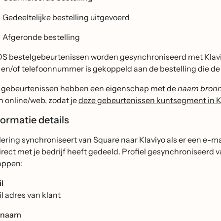
Gedeeltelijke bestelling uitgevoerd
Afgeronde bestelling
S bestelgebeurtenissen worden gesynchroniseerd met Klaviyo
en/of telefoonnummer is gekoppeld aan de bestelling die de k
 gebeurtenissen hebben een eigenschap met de
naam bron
n online/web, zodat je
deze gebeurtenissen kuntsegment in K
formatie details
ilering synchroniseert van Square naar Klaviyo als er een e-
direct met je bedrijf heeft gedeeld. Profiel gesynchroniseer
appen:
l
l adres van klant
rnaam