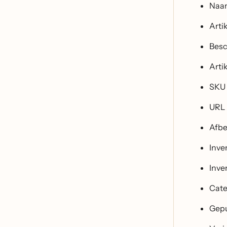
Naa
Arti
Besc
Artik
SKU
URL
Afbe
Inve
Inve
Cate
Gepu