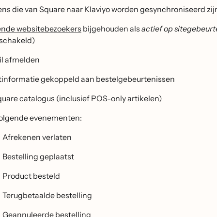
ns die van Square naar Klaviyo worden gesynchroniseerd zij
nde websitebezoekers
bijgehouden als
actief op sitegebeur
schakeld)
l afmelden
tinformatie gekoppeld aan bestelgebeurtenissen
quare catalogus (inclusief POS-only artikelen)
olgende evenementen:
Afrekenen verlaten
Bestelling geplaatst
Product besteld
Terugbetaalde bestelling
Geannuleerde bestelling