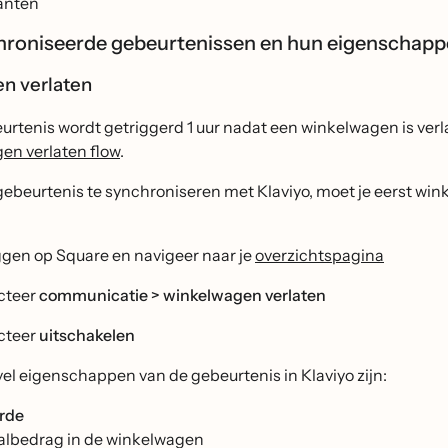
anten
roniseerde gebeurtenissen en hun eigenschap
en verlaten
urtenis wordt getriggerd 1 uur nadat een winkelwagen is ver
en verlaten flow
.
ebeurtenis te synchroniseren met Klaviyo, moet je eerst win
ggen op Square en navigeer naar je
overzichtspagina
cteer
communicatie > winkelwagen verlaten
cteer
uitschakelen
el eigenschappen van de gebeurtenis in Klaviyo zijn:
rde
albedrag in de winkelwagen