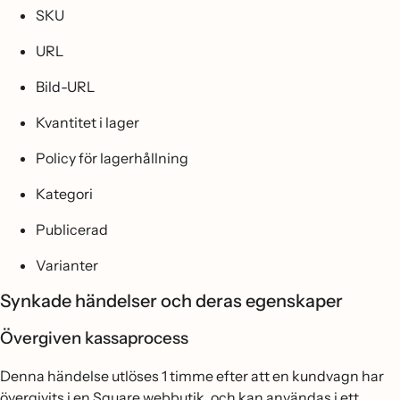
SKU
URL
Bild-URL
Kvantitet i lager
Policy för lagerhållning
Kategori
Publicerad
Varianter
Synkade händelser och deras egenskaper
Övergiven kassaprocess
Denna händelse utlöses 1 timme efter att en kundvagn har
övergivits i en Square webbutik, och kan användas i ett