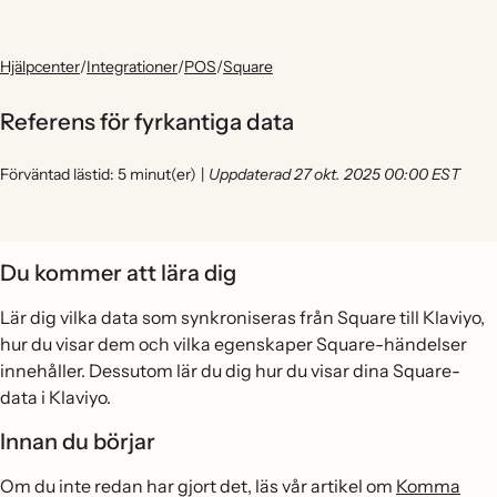
Hjälpcenter
/
Integrationer
/
POS
/
Square
Referens för fyrkantiga data
Förväntad lästid: 5 minut(er)
|
Uppdaterad 27 okt. 2025 00:00 EST
Du kommer att lära dig
Lär dig vilka data som synkroniseras från Square till Klaviyo,
hur du visar dem och vilka egenskaper Square-händelser
innehåller. Dessutom lär du dig hur du visar dina Square-
data i Klaviyo.
Innan du börjar
Om du inte redan har gjort det, läs vår artikel om
Komma