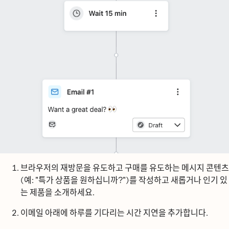
브라우저의 재방문을 유도하고 구매를 유도하는 메시지 콘텐츠
(예: "특가 상품을 원하십니까?")를 작성하고 새롭거나 인기 있
는 제품을 소개하세요.
이메일 아래에 하루를 기다리는 시간 지연을 추가합니다.