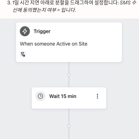
1일 시간 지연 아래로 분할을 드래그하여 설정합니다:
SMS 수
신에 동의했는지 여부 > 입니다
.