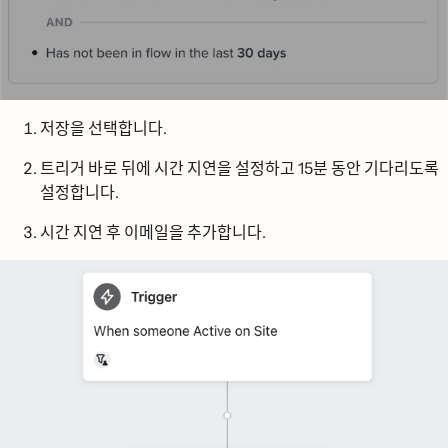
저장을
선택합니다.
트리거 바로 뒤에 시간 지연을 설정하고 15분 동안 기다리도록
설정합니다.
시간 지연 후 이메일을 추가합니다.