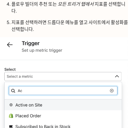
플로우 빌더의
추천
또는
모든 트리거 탭에서
지표를 선택합니
다.
지표를 선택하려면 드롭다운 메뉴를 열고
사이트에서 활성화를
선택합니다.