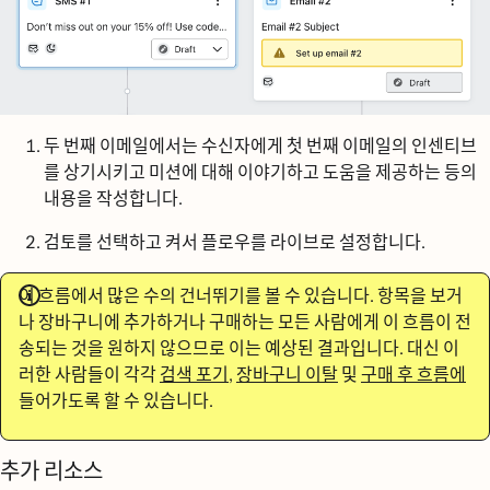
두 번째 이메일에서는 수신자에게 첫 번째 이메일의 인센티브
를 상기시키고 미션에 대해 이야기하고 도움을 제공하는 등의
내용을 작성합니다.
검토를
선택하고 켜서 플로우를 라이브로 설정합니다.
이 흐름에서 많은 수의 건너뛰기를 볼 수 있습니다. 항목을 보거
나 장바구니에 추가하거나 구매하는 모든 사람에게 이 흐름이 전
송되는 것을 원하지 않으므로 이는 예상된 결과입니다. 대신 이
러한 사람들이 각각
검색 포기
,
장바구니 이탈
및
구매 후 흐름에
들어가도록 할 수 있습니다.
추가 리소스