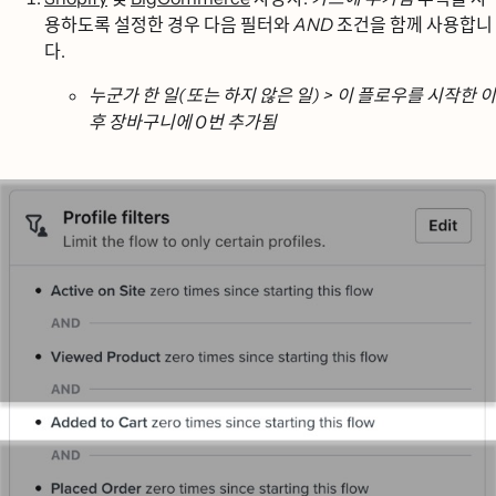
용하도록 설정한 경우 다음 필터와
AND
조건을 함께 사용합니
다.
누군가 한 일(또는 하지 않은 일) > 이 플로우를 시작한 이
후 장바구니에 0번 추가됨