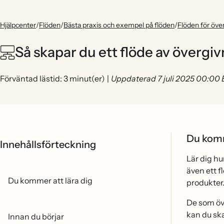
Hjälpcenter
/
Flöden
/
Bästa praxis och exempel på flöden
/
Flöden för öve
Så skapar du ett flöde av övergi
Förväntad lästid: 3 minut(er)
|
Uppdaterad 7 juli 2025 00:00
Du komm
Innehållsförteckning
Lär dig h
även ett 
Du kommer att lära dig
produkter
De som öv
kan du ska
Innan du börjar