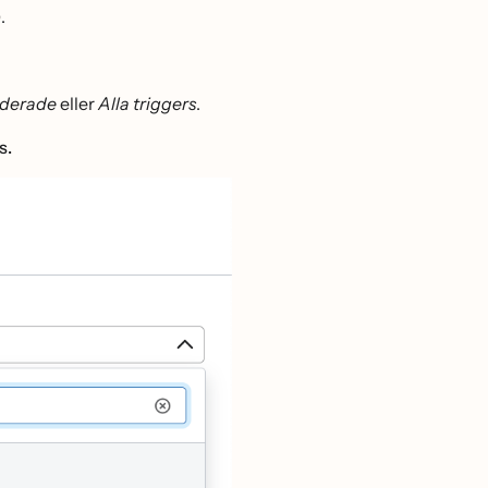
.
derade
eller
Alla triggers
.
s.