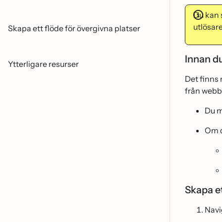
Du kan s
utlösare
Skapa ett flöde för övergivna platser
Innan du
Ytterligare resurser
Det finns 
från webb
Du m
Om d
Skapa et
Navig