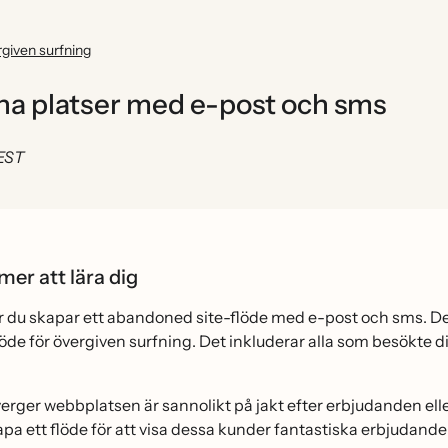
rgiven surfning
vna platser med e-post och sms
 EST
er att lära dig
ur du skapar ett abandoned site-flöde med e-post och sms. Detta
flöde för övergiven surfning. Det inkluderar alla som besökte 
.
erger webbplatsen är sannolikt på jakt efter erbjudanden ell
pa ett flöde för att visa dessa kunder fantastiska erbjudande