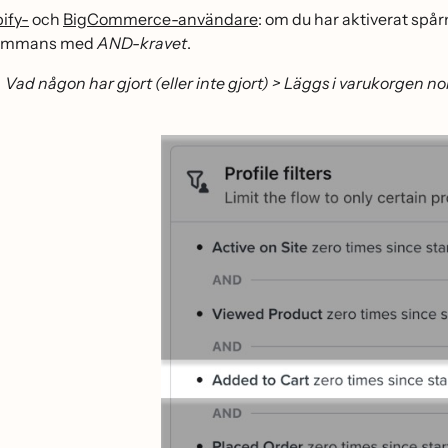
ify-
och
BigCommerce-användare
: om du har aktiverat spå
lsammans med
AND-kravet
.
Vad någon har gjort (eller inte gjort) > Läggs i varukorgen no