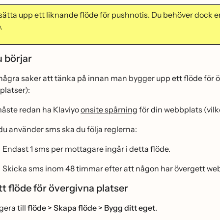
ätta upp ett liknande flöde för pushnotis. Du behöver dock e
.
 börjar
några saker att tänka på innan man bygger upp ett flöde för 
platser):
åste redan ha Klaviyo
onsite spårning
för din webbplats (vilk
u använder sms ska du följa reglerna:
Endast 1 sms per mottagare ingår i detta flöde.
Skicka sms inom 48 timmar efter att någon har övergett we
t flöde för övergivna platser
era till
flöde > Skapa flöde > Bygg ditt eget
.