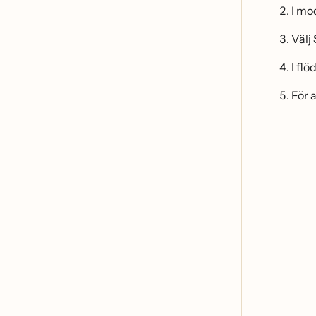
I mo
Välj
I flo
För 