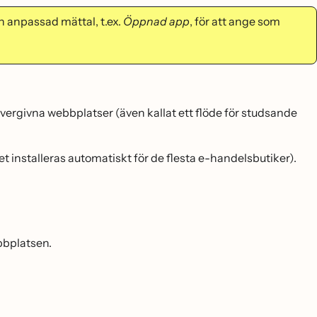
n anpassad mättal, t.ex.
Öppnad app
, för att ange som
övergivna webbplatser (även kallat ett flöde för studsande
et installeras automatiskt för de flesta e-handelsbutiker).
bbplatsen.