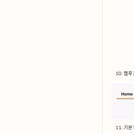
웹후
기본