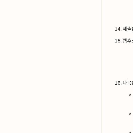
제출ᄋ
웹후
다음ᄋ