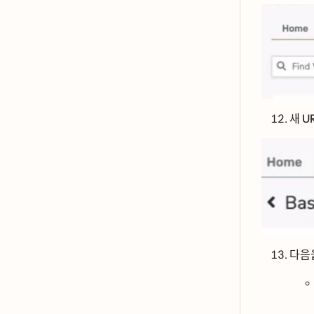
새 UR
다음ᄋ