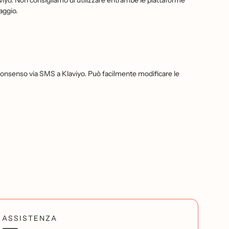
viyo. Non consigliamo di utilizzare entrambe le piattaforme
aggio.
onsenso via SMS a Klaviyo. Può facilmente modificare le
ASSISTENZA