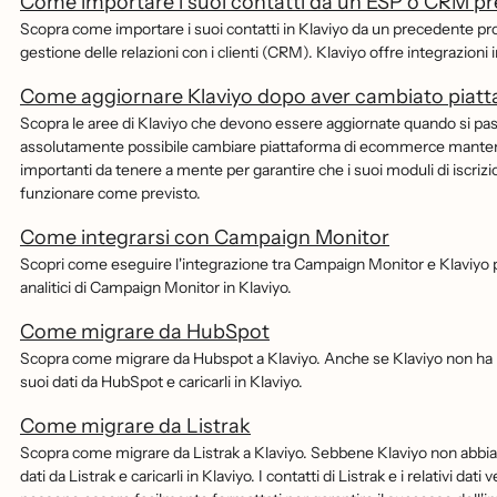
Come importare i suoi contatti da un ESP o CRM p
Scopra come importare i suoi contatti in Klaviyo da un precedente pro
gestione delle relazioni con i clienti (CRM). Klaviyo offre integrazioni
Come aggiornare Klaviyo dopo aver cambiato piat
Scopra le aree di Klaviyo che devono essere aggiornate quando si pas
assolutamente possibile cambiare piattaforma di ecommerce mantenen
importanti da tenere a mente per garantire che i suoi moduli di iscrizion
funzionare come previsto.
Come integrarsi con Campaign Monitor
Scopri come eseguire l'integrazione tra Campaign Monitor e Klaviyo per 
analitici di Campaign Monitor in Klaviyo.
Come migrare da HubSpot
Scopra come migrare da Hubspot a Klaviyo. Anche se Klaviyo non ha u
suoi dati da HubSpot e caricarli in Klaviyo.
Come migrare da Listrak
Scopra come migrare da Listrak a Klaviyo. Sebbene Klaviyo non abbia u
dati da Listrak e caricarli in Klaviyo. I contatti di Listrak e i relativi d