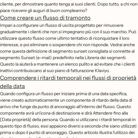
cliente, per dimostrare quanto tenga ai suoi clienti. Dopo tutto, a chi non
piace ricevere gli auguri di buon compleanno?
Come creare un flusso di tramonto
Impari a configurare un flusso di uscita progettato per rimuovere
gradualmente i clienti che non si impegnano più con il suo marchio. Può
utilizzare questo flusso come ultimo tentativo di riconquistare il loro
interesse, e poi eliminare o sospendere chi non risponde. Vedrai anche
come questa definizione di segmento sunset consigliata si connette al
segmento Sunset (e-mail) predefinito nella Libreria dei segmenti.
Questo la aiuterà a mantenere un elenco pulito e ad evitare che i clienti
inattivi contribuiscano al suo piano di fatturazione Klaviyo.
Comprendere i ritardi temporali nei flussi di proprietà
della data
Quando configura un flusso per iniziare prima di una data specifica,
viene creato automaticamente un componente di ritardo della data di
arrivo che funge da punto di ancoraggio all'interno del flusso. Questo
componente avrà un'icona di destinazione e dirà Attendere fino alla
[Data proprietà] della persona. Quando si utilizzano i ritardi temporali in
questo tipo di flusso, essi appaiono diversi a seconda che siano utilizzati
prima o dopo il punto di ancoraggio. Questo articolo illustra l'utilizzo dei