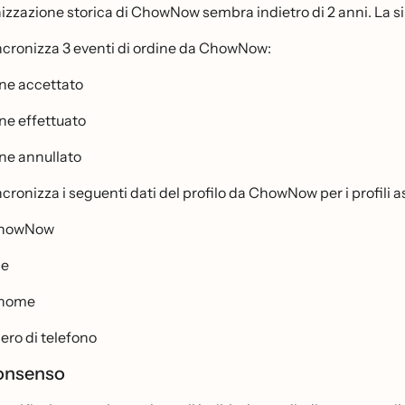
izzazione storica di ChowNow sembra indietro di 2 anni. La s
ncronizza 3 eventi di ordine da ChowNow:
ne accettato
ne effettuato
ne annullato
ncronizza i seguenti dati del profilo da ChowNow per i profili as
ChowNow
e
nome
ro di telefono
consenso