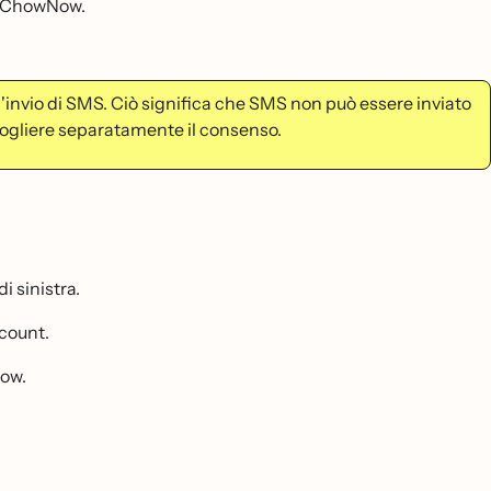
di ChowNow.
l'invio di SMS. Ciò significa che SMS non può essere inviato
cogliere separatamente il consenso.
i sinistra.
ccount.
Now.