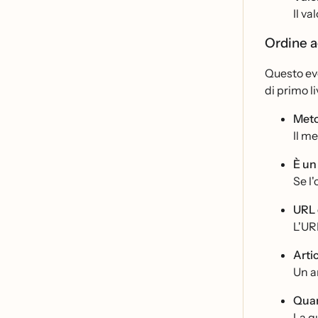
Il va
Ordine 
Questo eve
di primo li
Meto
Il me
È u
Se l
URL 
L'URL
Artic
Un ar
Quan
La qu