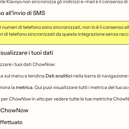
e Klaviyo non sincronizza gli indirizzi e-mail e il consenso 
o all'invio di SMS
 numeri di telefono sono sincronizzati, non lo è il consenso al
ri di telefono sincronizzati da questa integrazione senza rac
ualizzare i tuoi dati
izzare i tuoi dati ChowNow:
ca sul menu a tendina
Dati analitici
nella barra di navigazione d
ziona la
metrica
. Qui puoi visualizzare tutti i metrica del tuo a
a per
ChowNow
in alto per vedere tutte le tue metriche Chow
a ChowNow
ffettuato