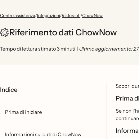
Centro assistenza
/
Integrazioni
/
Ristoranti
/
ChowNow
Riferimento dati ChowNow
Tempo di lettura stimato 3 minuti
|
Ultimo aggiornamento: 27
Scopri qua
Indice
Prima di
Se non l'h
Prima di iniziare
continuare
Informa
Informazioni sui dati di ChowNow