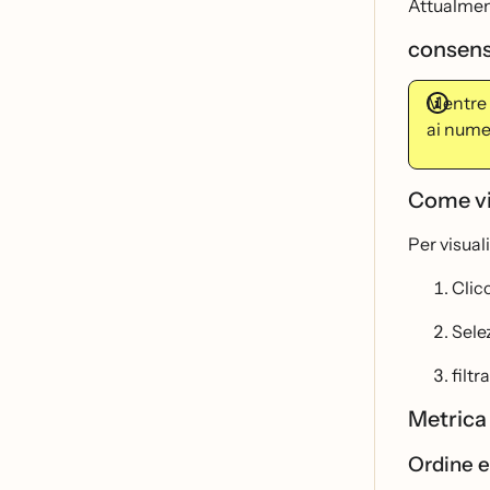
Attualment
consens
Mentre i
ai nume
Come vis
Per visual
Clic
Sele
filtr
Metric
Ordine e