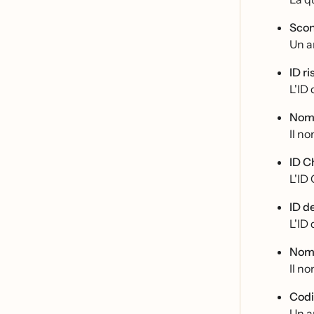
Scon
Un ar
ID r
L'ID 
Nome
Il no
ID 
L'ID
ID d
L'ID 
Nome
Il no
Codi
Un ar