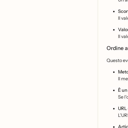
Scont
Il va
Valo
Il va
Ordine a
Questo eve
Meto
Il me
È u
Se l
URL 
L'URL
Artic