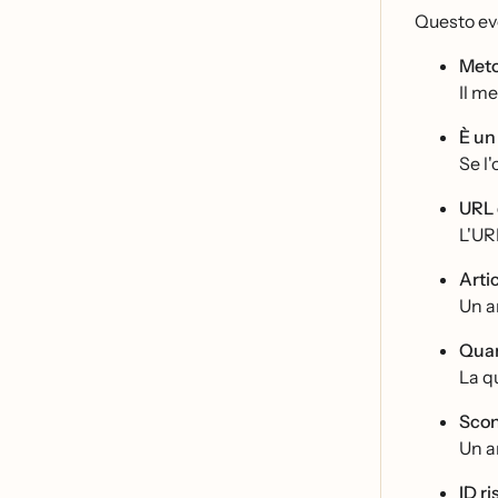
Questo eve
Meto
Il me
È u
Se l
URL 
L'URL
Artic
Un ar
Quan
La qu
Scon
Un ar
ID r