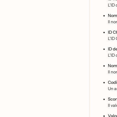
L'ID 
Nome
Il no
ID 
L'ID
ID d
L'ID 
Nome
Il no
Codi
Un ar
Scont
Il va
Valo