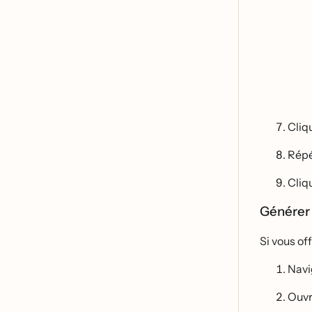
Cliq
Répe
Cliq
Générer
Si vous of
Navi
Ouvr