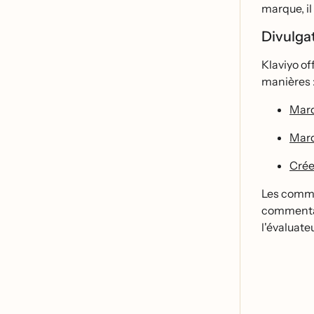
marque, il
Divulgat
Klaviyo of
manières 
Marq
Marq
Crée
Les commen
commentair
l'évaluateu