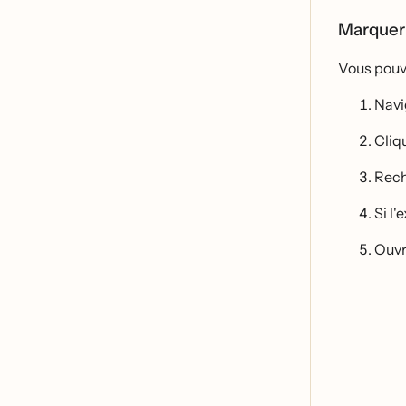
Marquer 
Vous pouve
Navi
Cliq
Rech
Si l'
Ouvr