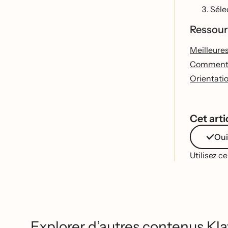
Sél
Ressour
Meilleures
Comment de
Orientatio
Cet artic
Oui
Utilisez c
Explorer d’autres contenus Kla