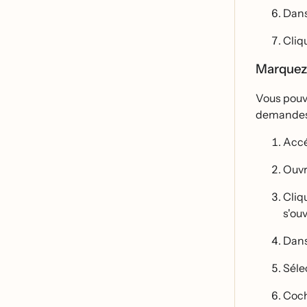
Dans 
Cliq
Marquez 
Vous pouve
demandes 
Accé
Ouvr
Cliq
s'ouv
Dans
Sél
Coch