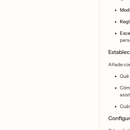
Modi
Regl
Exce
pers
Establec
Añade co
Qué
Cóm
asis
Cuá
Configur