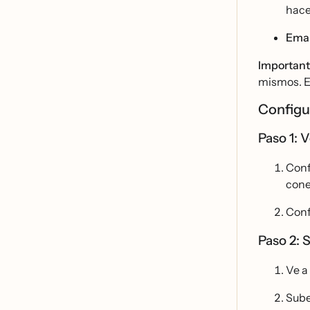
hace
Emai
Important
mismos. Es
Configu
Paso 1: V
Conf
conex
Conf
Paso 2: 
Ve a
Sube