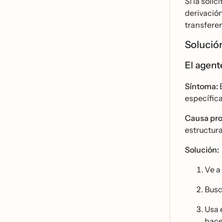
Si la soli
derivació
transfere
Solucio
El agente
Síntoma:
E
específic
Causa pro
estructura
Solución:
Ve a
Busca
Usa 
hace