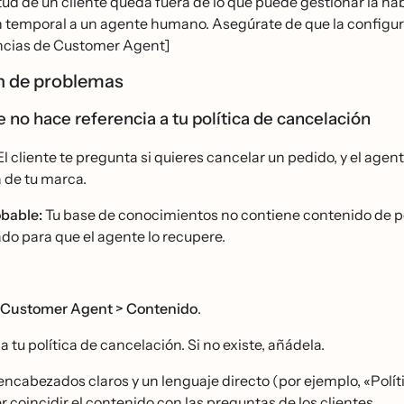
citud de un cliente queda fuera de lo que puede gestionar la ha
n temporal a un agente humano. Asegúrate de que la configurac
ncias de Customer Agent]
́n de problemas
 no hace referencia a tu política de cancelación
l cliente te pregunta si quieres cancelar un pedido, y el agente
a de tu marca.
bable:
Tu base de conocimientos no contiene contenido de poli
do para que el agente lo recupere.
Customer Agent > Contenido
.
 tu política de cancelación. Si no existe, añádela.
encabezados claros y un lenguaje directo (por ejemplo, «Polí
r coincidir el contenido con las preguntas de los clientes.