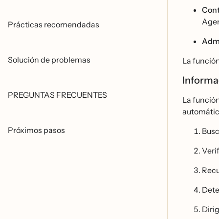
Cont
Agen
Prácticas recomendadas
Admi
Solución de problemas
La funció
Informa
PREGUNTAS FRECUENTES
La funció
automátic
Próximos pasos
Busc
Verif
Recu
Dete
Diri