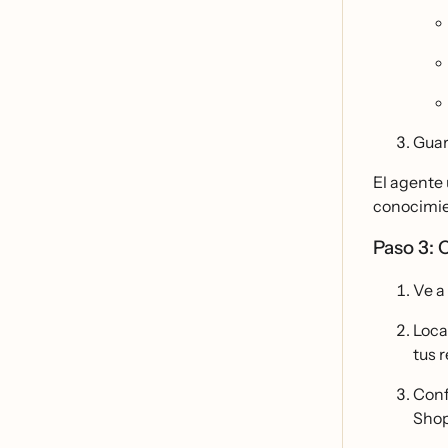
Guar
El agente 
conocimien
Paso 3: 
Ve a
Loca
tus r
Conf
Shop