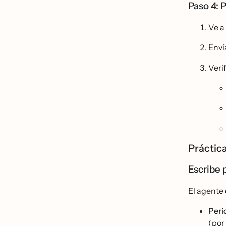
Paso 4: 
Ve a
Envi
Veri
Prácti
Escribe p
El agente 
Peri
(por