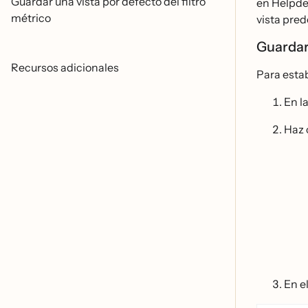
Guardar una vista por defecto del filtro
en Helpde
métrico
vista pred
Guardar 
Recursos adicionales
Para esta
En l
Haz c
En e