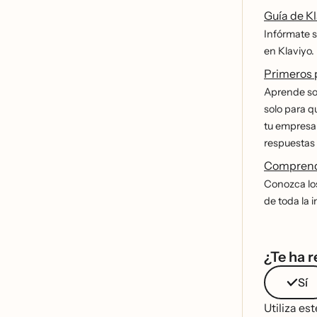
Guía de K
Infórmate 
en Klaviyo.
Primeros 
Aprende sob
solo para q
tu empresa 
respuestas 
Comprende
Conozca los 
de toda la 
¿Te ha r
Sí
Utiliza es