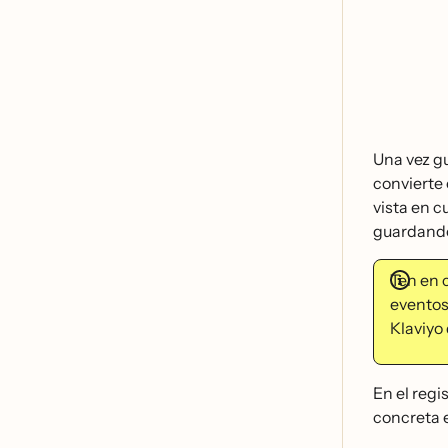
Una vez gu
convierte
vista en 
guardando
Ten en c
eventos 
Klaviyo 
En el regi
concreta e