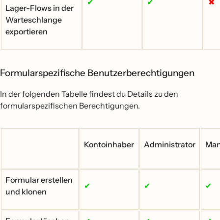
✔
✔
✖
Lager-Flows in der
Warteschlange
exportieren
Formularspezifische Benutzerberechtigungen
In der folgenden Tabelle findest du Details zu den
formularspezifischen Berechtigungen.
Kontoinhaber
Administrator
Man
Formular erstellen
✔
✔
✔
und klonen