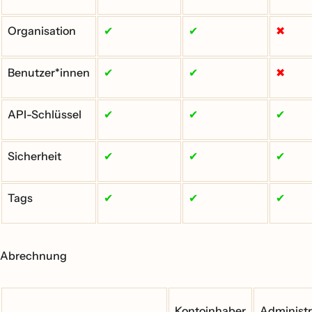
Organisation
✔
✔
✖
Benutzer*innen
✔
✔
✖
API-Schlüssel
✔
✔
✔
Sicherheit
✔
✔
✔
Tags
✔
✔
✔
Abrechnung
Kontoinhaber
Administr