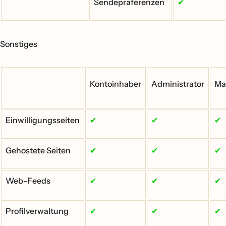
Sendepräferenzen
✔
Sonstiges
Kontoinhaber
Administrator
Ma
Einwilligungsseiten
✔
✔
✔
Gehostete Seiten
✔
✔
✔
Web-Feeds
✔
✔
✔
Profilverwaltung
✔
✔
✔