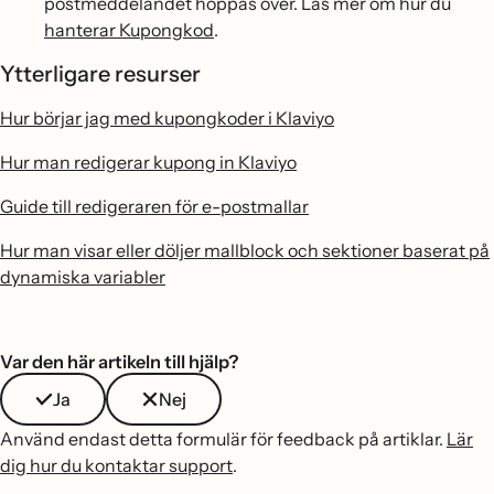
postmeddelandet hoppas över. Läs mer om hur du
hanterar Kupongkod
.
Ytterligare resurser
Hur börjar jag med kupongkoder i Klaviyo
Hur man redigerar kupong in Klaviyo
Guide till redigeraren för e-postmallar
Hur man visar eller döljer mallblock och sektioner baserat på
dynamiska variabler
Var den här artikeln till hjälp?
Ja
Nej
Använd endast detta formulär för feedback på artiklar.
Lär
dig hur du kontaktar support
.