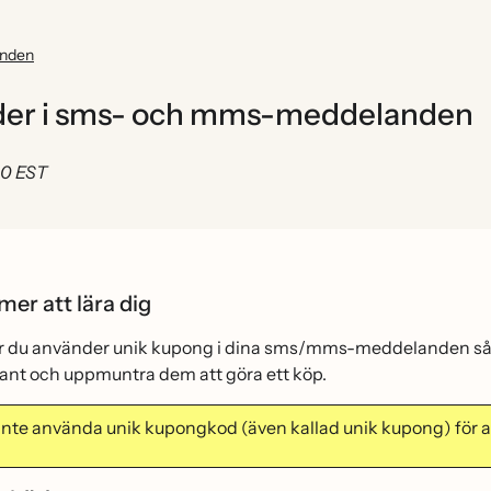
anden
der i sms- och mms-meddelanden
00 EST
er att lära dig
ur du använder unik kupong i dina sms/mms-meddelanden så a
nt och uppmuntra dem att göra ett köp.
inte använda unik kupongkod (även kallad unik kupong) fö