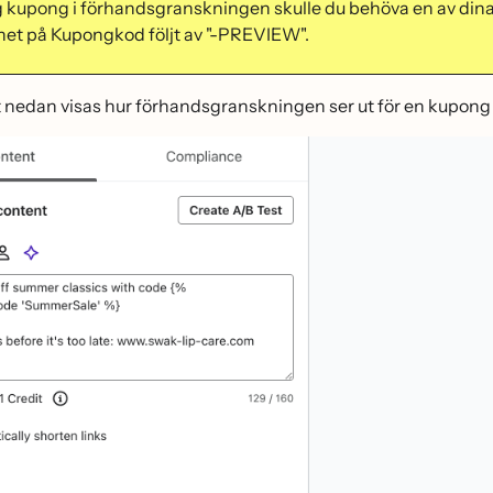
ig kupong i förhandsgranskningen skulle du behöva en av dina
et på Kupongkod följt av "-PREVIEW".
t nedan visas hur förhandsgranskningen ser ut för en kup