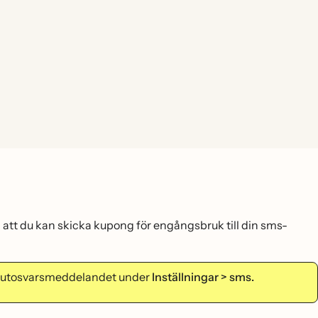
tt du kan skicka kupong för engångsbruk till din sms-
r autosvarsmeddelandet under
Inställningar > sms.