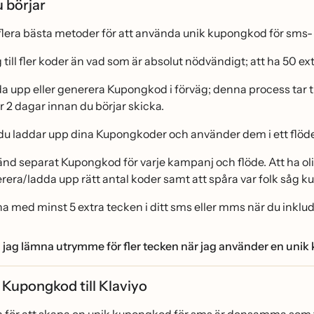
 börjar
 flera bästa metoder för att använda unik kupongkod för 
g till fler koder än vad som är absolut nödvändigt; att ha 5
 upp eller generera Kupongkod i förväg; denna process tar tid, sa
er 2 dagar innan du börjar skicka.
u laddar upp dina Kupongkoder och använder dem i ett flöde, 
̈nd separat Kupongkod för varje kampanj och flöde. Att ha oli
rera/ladda upp rätt antal koder samt att spåra var folk såg 
na med minst 5 extra tecken i ditt sms eller mms när du inklu
a jag lämna utrymme för fler tecken när jag använder en uni
ll Kupongkod till Klaviyo