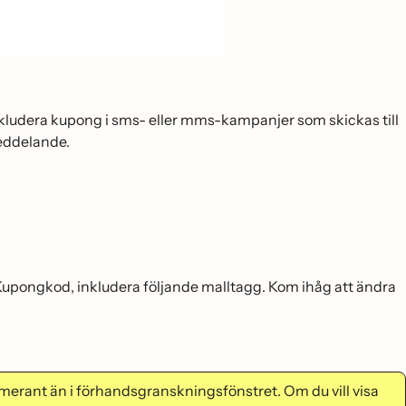
 inkludera kupong i sms- eller mms-kampanjer som skickas till
meddelande.
l Kupongkod, inkludera följande malltagg. Kom ihåg att ändra
rant än i förhandsgranskningsfönstret. Om du vill visa