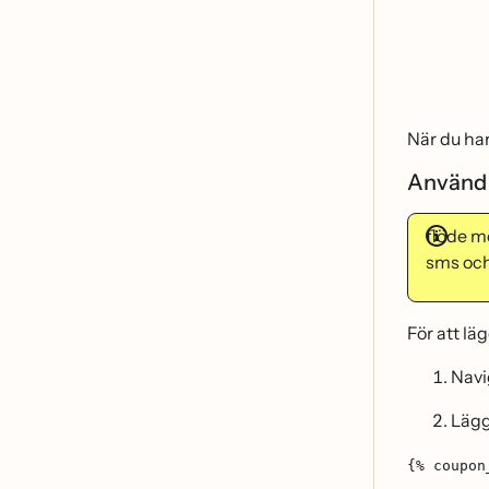
När du ha
Använd
flöde 
sms och
För att la
Navi
Läg
{% coupon