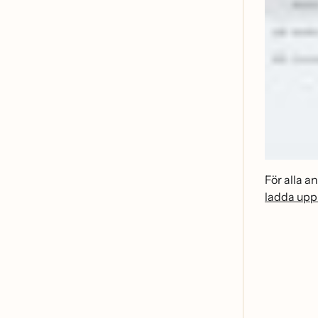
För alla 
ladda up