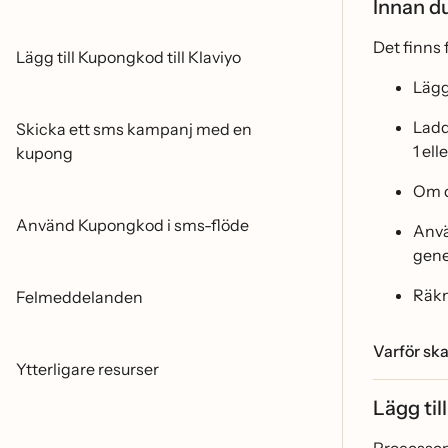
Innan du
Det finns
Lägg till Kupongkod till Klaviyo
Läg
Ladda
Skicka ett sms kampanj med en
1 ell
kupong
Om d
Använd Kupongkod i sms-flöde
Anva
gene
Räk
Felmeddelanden
Varför sk
Ytterligare resurser
Lägg ti