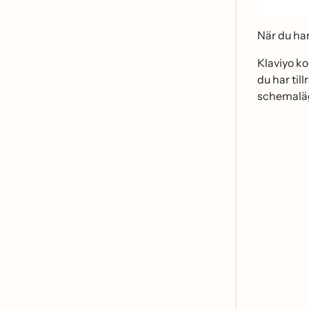
När du ha
Klaviyo ko
du har till
schemaläg