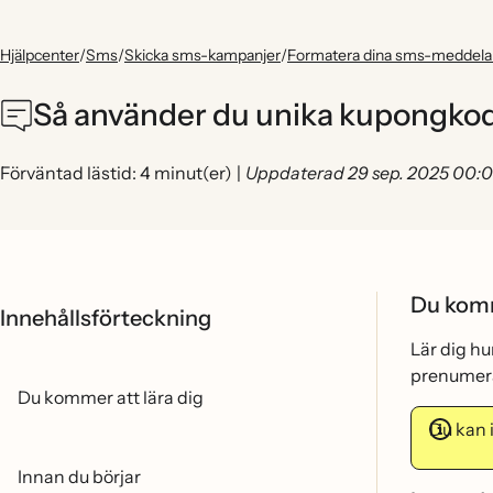
Hjälpcenter
/
Sms
/
Skicka sms-kampanjer
/
Formatera dina sms-meddel
Så använder du unika kupongko
Förväntad lästid: 4 minut(er)
|
Uppdaterad 29 sep. 2025 00:
Du komm
Innehållsförteckning
Lär dig h
prenumera
Du kommer att lära dig
Du kan 
Innan du börjar