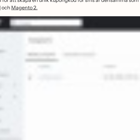
för att skapa en unik kupongkod för sms är densamma som f
1
och
Magento 2.