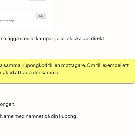
emalägga sms:et kampanj eller skicka det direkt.
 samma Kupongkod till en mottagare. Om till exempel ett
ongkod att vara densamma.
upongen.
uponName med namnet på din kupong: