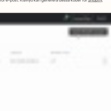
ör e-post. Klaviyo kan generera dessa koder för
Shopify
,