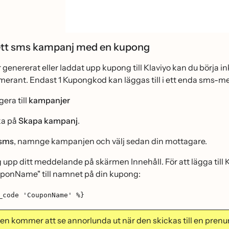
ett sms kampanj med en kupong
r genererat eller laddat upp kupong till Klaviyo kan du börja
merant. Endast 1 Kupongkod kan läggas till i ett enda sms-
era till
kampanjer
ka på
Skapa kampanj
.
sms
, namnge kampanjen och välj sedan din mottagare.
 upp ditt meddelande på skärmen Innehåll. För att lägga til
ponName" till namnet på din kupong:
_code 'CouponName' %}
n kommer att se annorlunda ut när den skickas till en prenume