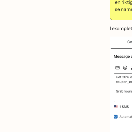
en rikt
se namn
I exemple