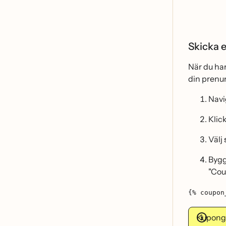
Skicka 
När du ha
din prenu
Navig
Klic
Välj
Bygg
"Cou
{% coupon
Kuponge