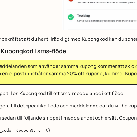
r bekräftat att du har tillräckligt med Kupongkod kan du sch
 Kupongkod i sms-flöde
meddelanden som använder samma kupong kommer att skicka
 en e-post innehåller samma 20% off kupong, kommer Kup
̈gga till en Kupongkod till ett sms-meddelande i ett flöde:
gera till det specifika flöde och meddelande där du vill ha k
g sedan till följande snippet i meddelandet och ersätt Co
_code 'CouponName' %}