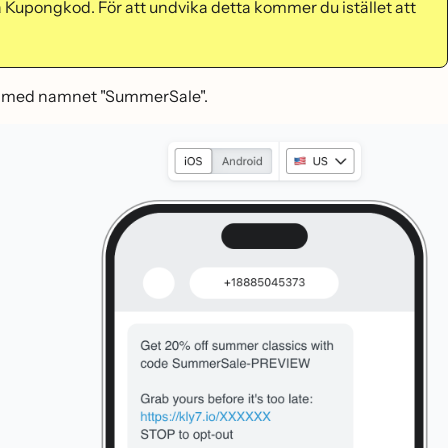
 Kupongkod. För att undvika detta kommer du istället att
ong med namnet "SummerSale".