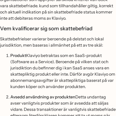
vara skattebefriade. kund som tillhandahåller giltig, korrekt
och aktuell indikation på sin skattebefriade status kommer
inte att debiteras moms av Klaviyo.
Vem kvalificerar sig som skattebefriad
Skattebefrielser varierar beroende på delstat och lokal
jurisdiktion, men baseras i allmänhet på ett av tre skäl:
Produkt
Klaviyo betraktas som en SaaS-produkt
(Software as a Service). Beroende på vilken stat och
jurisdiktion du befinner dig i kan SaaS anses vara en
skattepliktig produkt eller inte. Därför avgör Klaviyo om
abonnemangsavgifter är skattepliktiga baserat på var
kunden köper och använder produkten.
Avsedd användning av produkten
Detta undantag
avser vanligtvis produkter som är avsedda att säljas
vidare. Dessa transaktioner är vanligtvis skattebefriade
eftersom återförsäljaren kommer att ta ut moms när