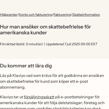
Hjälpcenter
/
Konto och fakturering
/
Fakturering
/
Skatteinformation
Hur man ansöker om skattebefrielse för
amerikanska kunder
Förväntad lästid: 3 minut(er)
|
Uppdaterad 7 juli 2025 00:00 EST
Du kommer att lära dig
Läs på Klaviyo vad som krävs för att godkänna en ansökan
om skattebefrielse för kund som köper ett e-post
abonnemang.
Klaviyo tar ut
försäljningsskatt
på e-postbetalningar för
amerikanska kunder för att följa delstatslagar; företag och
organisationer som uppfyller särskilda kriterier kan dock