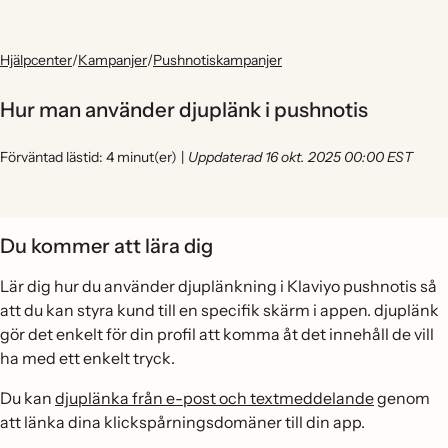
Hjälpcenter
/
Kampanjer
/
Pushnotiskampanjer
Hur man använder djuplänk i pushnotis
Förväntad lästid: 4 minut(er)
|
Uppdaterad 16 okt. 2025 00:00 EST
Du kommer att lära dig
Lär dig hur du använder djuplänkning i Klaviyo pushnotis så
att du kan styra kund till en specifik skärm i appen. djuplänk
gör det enkelt för din profil att komma åt det innehåll de vill
ha med ett enkelt tryck.
Du kan
djuplänka från e-post och textmeddelande
genom
att länka dina klickspårningsdomäner till din app.