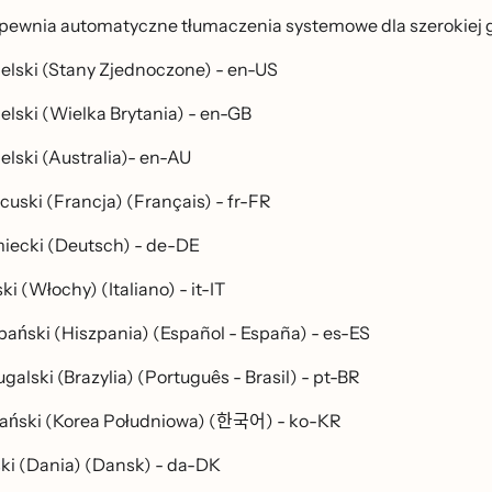
apewnia automatyczne tłumaczenia systemowe dla szerokiej ga
elski (Stany Zjednoczone) - en-US
elski (Wielka Brytania) - en-GB
elski (Australia)- en-AU
cuski (Francja) (Français) - fr-FR
iecki (Deutsch) - de-DE
ki (Włochy) (Italiano) - it-IT
pański (Hiszpania) (Español - España) - es-ES
galski (Brazylia) (Português - Brasil) - pt-BR
ański (Korea Południowa) (한국어) - ko-KR
ski (Dania) (Dansk) - da-DK