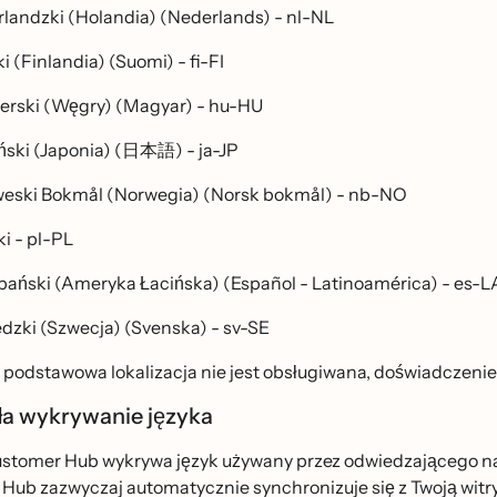
rlandzki (Holandia) (Nederlands) - nl-NL
ki (Finlandia) (Suomi) - fi-FI
ierski (Węgry) (Magyar) - hu-HU
ński (Japonia) (日本語) - ja-JP
eski Bokmål (Norwegia) (Norsk bokmål) - nb-NO
ki - pl-PL
pański (Ameryka Łacińska) (Español - Latinoamérica) - es-L
dzki (Szwecja) (Svenska) - sv-SE
ja podstawowa lokalizacja nie jest obsługiwana, doświadczenie 
ła wykrywanie języka
stomer Hub wykrywa język używany przez odwiedzającego na 
ub zazwyczaj automatycznie synchronizuje się z Twoją witryną