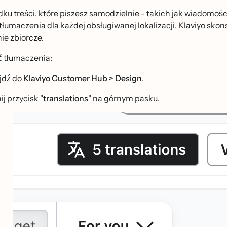
u treści, które piszesz samodzielnie - takich jak wiadomości
tłumaczenia dla każdej obsługiwanej lokalizacji. Klaviyo skon
ie zbiorcze.
́ tłumaczenia:
jdź do
Klaviyo Customer Hub > Design
.
ij przycisk "
translations
" na górnym pasku.