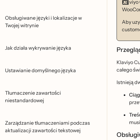
Klaviyo
WooComm
Obsługiwane języki i lokalizacje w
Aby uzy
Twojej witrynie
custom
Jak działa wykrywanie języka
Przegla
Klaviyo Cu
całego św
Ustawianie domyślnego języka
Istnieją 
Tłumaczenie zawartości
Cią
niestandardowej
prze
Tres
musi
Zarządzanie tłumaczeniami podczas
aktualizacji zawartości tekstowej
Obsługiw