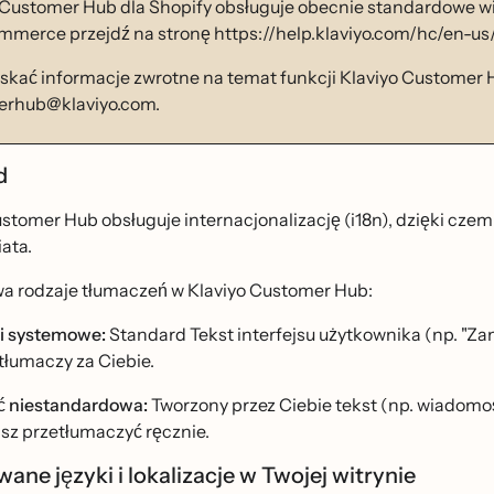
 Customer Hub dla Shopify obsługuje obecnie standardowe wi
erce przejdź na stronę https://help.klaviyo.com/hc/en-u
skać informacje zwrotne na temat funkcji Klaviyo Customer Hu
erhub@klaviyo.com.
̨d
stomer Hub obsługuje internacjonalizację (i18n), dzięki czem
iata.
dwa rodzaje tłumaczeń w Klaviyo Customer Hub:
gi systemowe:
Standard Tekst interfejsu użytkownika (np. "Zamó
tłumaczy za Ciebie.
́ć niestandardowa:
Tworzony przez Ciebie tekst (np. wiadomości
sz przetłumaczyć ręcznie.
ane języki i lokalizacje w Twojej witrynie