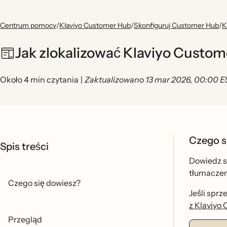
Centrum pomocy
/
Klaviyo Customer Hub
/
Skonfiguruj Customer Hub
/
K
Jak zlokalizować Klaviyo Custom
Około 4 min czytania
|
Zaktualizowano 13 mar 2026, 00:00 E
Czego s
Spis treści
Dowiedz si
tłumaczeni
Czego się dowiesz?
Jeśli spr
z Klaviyo
Przegląd