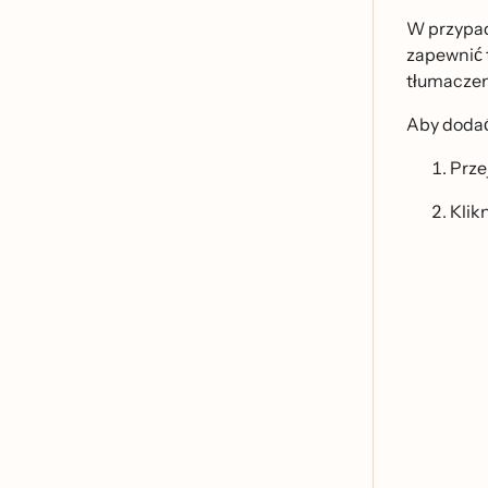
W przypadk
zapewnić 
tłumaczen
Aby dodac
Prze
Klikn