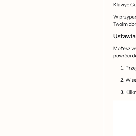
Klaviyo Cu
W przypadk
Twoim dom
Ustawia
Możesz wy
powróci d
Prze
W se
Klikn