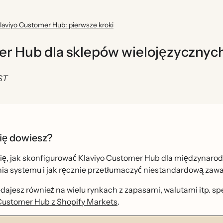
laviyo Customer Hub: pierwsze kroki
er Hub dla sklepów wielojęzycznyc
ST
ię dowiesz?
ę, jak skonfigurować Klaviyo Customer Hub dla międzynaro
a systemu i jak ręcznie przetłumaczyć niestandardową zawart
zedajesz również na wielu rynkach z zapasami, walutami itp. s
 Customer Hub z Shopify Markets
.