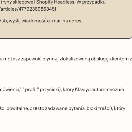
tryny sklepowe i Shopify Headless. W przypadku
s/articles/47792369863451
b, wyślij wiadomość e-mail na adres
u możesz zapewnić płynną, zlokalizowaną obsługę klientom z
wienia," " profil," przyciski), który Klaviyo automatycznie
 powitalne, często zadawane pytania, bloki treści), który