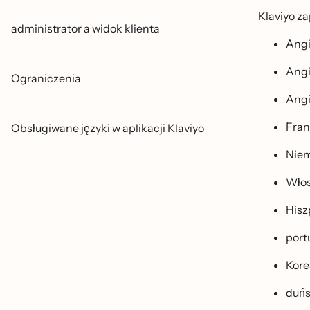
Klaviyo z
administrator a widok klienta
Angi
Angi
Ograniczenia
Angi
Fran
Obsługiwane języki w aplikacji Klaviyo
Niem
Włos
Hisz
portu
Kore
duń