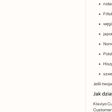
nide
Fińs
węg
japo
Norw
Pols
Hisz
szwe
Jeśli two
Jak dzia
Klaviyo Cu
Customer H