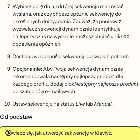
Wybierz porę dnia, o której sekwencja ma zostać
wysłana, oraz czy chcesz opóźnić sekwencję do
określonych dni tygodnia. Zauważ, że ponieważ
wyzwalacz sekwencji dynamicznie identyfikuje
najlepszy czas na wysłanie, możesz chcieć uniknąć
dodawania opóźnień.
Dostosuj wiadomości sekwencji do swoich potrzeb.
Opcjonalnie:
Aby Twoja sekwencja dynamicznie
rekomendowała następny najlepszy produkt dla
każdego profilu, dodaj
blok
Następny najlepszy produkt
do szablonów e-mailowych.
Ustaw sekwencję na status
Live
lub
Manual
.
Od podstaw
Dowiedz się,
jak utworzyć sekwencję
w Klaviyo.