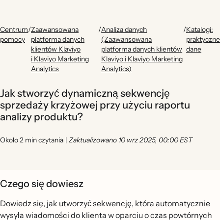
Centrum
/
Zaawansowana
/
Analiza danych
/
Katalogi:
pomocy
platforma danych
(Zaawansowana
praktyczne
klientów Klaviyo
platforma danych klientów
dane
i Klaviyo Marketing
Klaviyo i Klaviyo Marketing
Analytics
Analytics)
Jak stworzyć dynamiczną sekwencję
sprzedaży krzyżowej przy użyciu raportu
analizy produktu?
Około 2 min czytania
|
Zaktualizowano 10 wrz 2025, 00:00 EST
Czego się dowiesz
Dowiedz się, jak utworzyć sekwencję, która automatycznie
wysyła wiadomości do klienta w oparciu o czas powtórnych