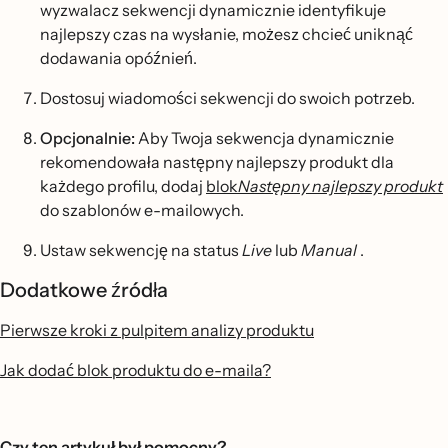
wyzwalacz sekwencji dynamicznie identyfikuje
najlepszy czas na wysłanie, możesz chcieć uniknąć
dodawania opóźnień.
Dostosuj wiadomości sekwencji do swoich potrzeb.
Opcjonalnie:
Aby Twoja sekwencja dynamicznie
rekomendowała następny najlepszy produkt dla
każdego profilu, dodaj
blok
Następny najlepszy produkt
do szablonów e-mailowych.
Ustaw sekwencję na status
Live
lub
Manual
.
Dodatkowe źródła
Pierwsze kroki z pulpitem analizy produktu
Jak dodać blok produktu do e-maila?
Czy ten artykuł był pomocny?