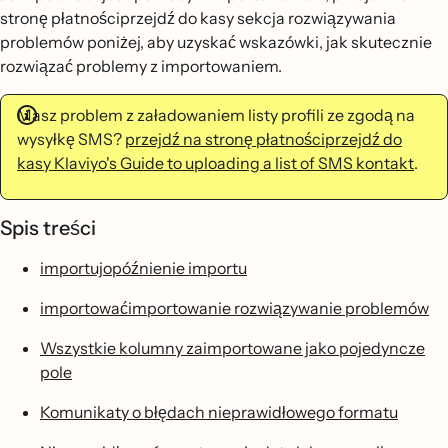
stronę płatnościprzejdź do kasy sekcja rozwiązywania
problemów poniżej, aby uzyskać wskazówki, jak skutecznie
rozwiązać problemy z importowaniem.
Masz problem z załadowaniem listy profili ze zgodą na
wysyłkę SMS?
przejdź na stronę płatnościprzejdź do
kasy Klaviyo's Guide to uploading a list of SMS kontakt
.
Spis treści
importujopóźnienie importu
importowaćimportowanie rozwiązywanie problemów
Wszystkie kolumny zaimportowane jako pojedyncze
pole
Komunikaty o błędach nieprawidłowego formatu