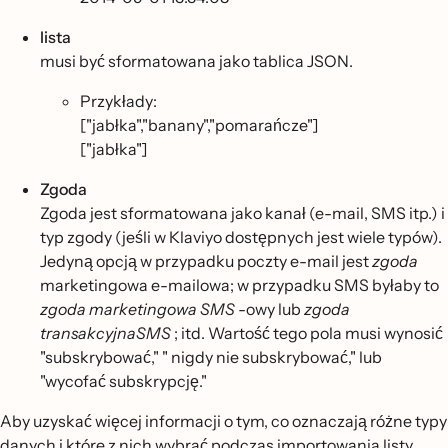
lista
musi być sformatowana jako tablica JSON.
Przykłady:
["jabłka","banany","pomarańcze"]
["jabłka"]
Zgoda
Zgoda jest sformatowana jako kanał (e-mail, SMS itp.) i
typ zgody (jeśli w Klaviyo dostępnych jest wiele typów).
Jedyną opcją w przypadku poczty e-mail jest
zgoda
marketingowa e-mailowa; w przypadku SMS byłaby to
zgoda marketingowa SMS
-owy lub
zgoda
transakcyjnaSMS
; itd. Wartość tego pola musi wynosić
"subskrybować," " nigdy nie subskrybować," lub
"wycofać subskrypcję."
Aby uzyskać więcej informacji o tym, co oznaczają różne typy
danych i które z nich wybrać podczas importowania listy,