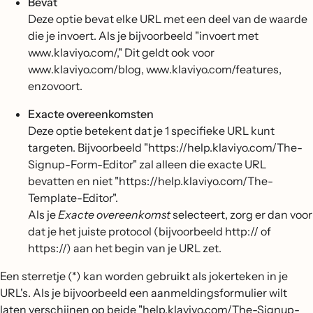
Bevat
Deze optie bevat elke URL met een deel van de waarde
die je invoert. Als je bijvoorbeeld "invoert met
www.klaviyo.com/," Dit geldt ook voor
www.klaviyo.com/blog, www.klaviyo.com/features,
enzovoort.
Exacte overeenkomsten
Deze optie betekent dat je 1 specifieke URL kunt
targeten. Bijvoorbeeld "https://help.klaviyo.com/The-
Signup-Form-Editor" zal alleen die exacte URL
bevatten en niet "https://help.klaviyo.com/The-
Template-Editor".
Als je
Exacte overeenkomst
selecteert, zorg er dan voor
dat je het juiste protocol (bijvoorbeeld http:// of
https://) aan het begin van je URL zet.
Een sterretje (*) kan worden gebruikt als jokerteken in je
URL's. Als je bijvoorbeeld een aanmeldingsformulier wilt
laten verschijnen op beide "help.klaviyo.com/The-Signup-