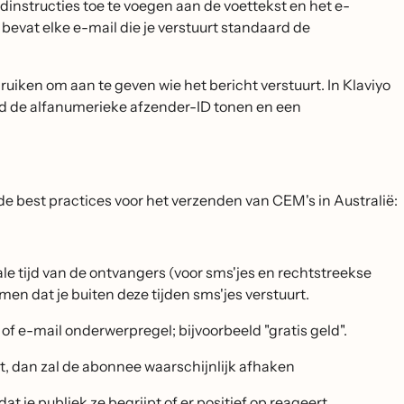
instructies toe te voegen aan de voettekst en het e-
o bevat elke e-mail die je verstuurt standaard de
iken om aan te geven wie het bericht verstuurt. In Klaviyo
ard de alfanumerieke afzender-ID tonen en een
de best practices voor het verzenden van CEM's in Australië:
ale tijd van de ontvangers (voor sms'jes en rechtstreekse
n dat je buiten deze tijden sms'jes verstuurt.
f e-mail onderwerpregel; bijvoorbeeld "gratis geld".
et, dan zal de abonnee waarschijnlijk afhaken
at je publiek ze begrijpt of er positief op reageert.