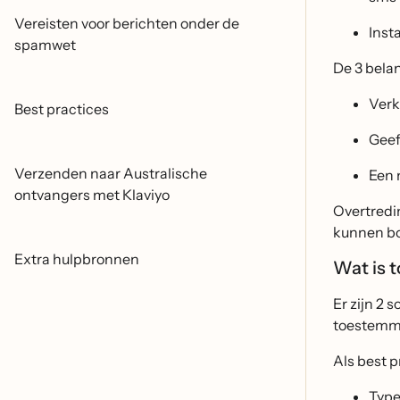
Vereisten voor berichten onder de
Inst
spamwet
De 3 belan
Verk
Best practices
Geef
Verzenden naar Australische
Een 
ontvangers met Klaviyo
Overtredi
kunnen boe
Extra hulpbronnen
Wat is 
Er zijn 2 
toestemmi
Als best p
Type