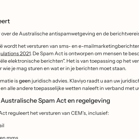
eert
over de Australische antispamwetgeving en de berichtvereist
lië wordt het versturen van sms- en e-mailmarketingbericht
lations 2021
. De Spam Act is ontworpen om mensen te bes
̈le elektronische berichten". Het is van toepassing op het v
r wie je mag sturen en wat er in je berichten moet staan.
rmatie is
geen
juridisch advies. Klaviyo raadt u aan uw juridis
en alle andere toepasselijke wetten naleeft in verband me
 Australische Spam Act en regelgeving
t reguleert het versturen van CEM's, inclusief:
il
 en mms