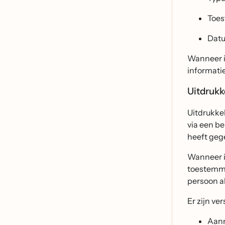
Toe
Datu
Wanneer ie
informatie
Uitdruk
Uitdrukke
via een be
heeft geg
Wanneer i
toestemmi
persoon al
Er zijn v
Aanm