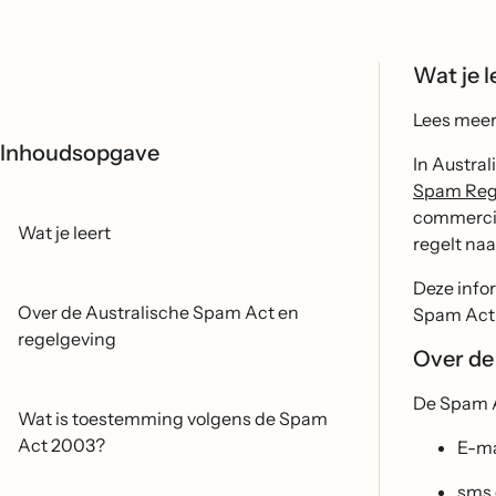
Wat je l
Lees meer 
Inhoudsopgave
In Austra
Spam Regu
commercie
Wat je leert
regelt naa
Deze info
Over de Australische Spam Act en
Spam Act 
regelgeving
Over de
De Spam Ac
Wat is toestemming volgens de Spam
Act 2003?
E-ma
sms