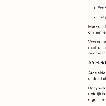
Een 
Het 
Merk op d
om hem ee
Voor sommi
mail) sta
waarnaar j
Afgelei
Afgeleide,
uitdrukkel
Dit type 
redelijk i
ergens voo