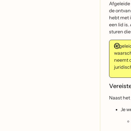
Afgeleide
de ontvang
hebt met 
een lid is
sturen die
Afgelei
waarsch
neemt o
juridis
Vereist
Naast het
Je w