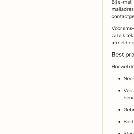
Bij e-mai
mailadres 
contactge
Voor sms-
zal elk t
afmelding
Best pr
Hoewel dit
Neem
Vers
beri
Gebr
Bied
Stuu