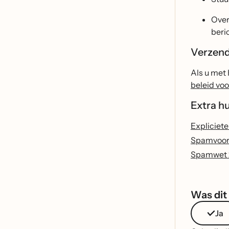
Over
beri
Verzend
Als u met 
beleid vo
Extra h
Expliciet
Spamvoors
Spamwet 2
Was dit 
Ja