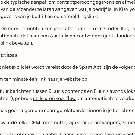
l is de typische aanpak om contactpersoongegevens en afmeld
van de afzender te laten aangeven wat je bedrijf is. In Klaviy
gevens van je bedrijf en een afmeldingslink.
 en mms-berichten kun je de alfanumerieke afzender-ID gebru
ekstbericht dat naar een Australische ontvanger gaat standa
slink bevatten.
actices
 niet expliciet wordt vereist door de Spam Act, zijn de volgen
 ten minste één link naar je website op
tuur berichten tussen 9 uur 's ochtends en 8 uur 's avonds lok
chten); gebruik
stille uren voor flow
om automatisch te voorkome
uik geen algemene spamgerelateerde zinnen in je berichten o
 waarde: elke CEM moet nuttig zijn voor de ontvangers; zo ni
r niet veel emoji's en gebruik geen acroniemen, tenzij je weet d