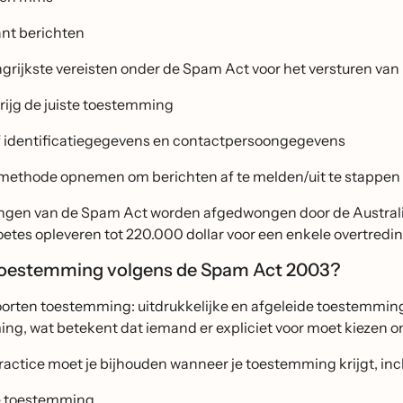
ant berichten
grijkste vereisten onder de Spam Act voor het versturen van 
rijg de juiste toestemming
 identificatiegegevens en contactpersoongegevens
methode opnemen om berichten af te melden/uit te stappen
ngen van de Spam Act worden afgedwongen door de Austra
tes opleveren tot 220.000 dollar voor een enkele overtreding
toestemming volgens de Spam Act 2003?
soorten toestemming: uitdrukkelijke en afgeleide toestemming
ng, wat betekent dat iemand er expliciet voor moet kiezen o
ractice moet je bijhouden wanneer je toestemming krijgt, incl
 toestemming