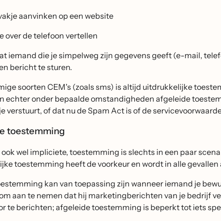
vakje aanvinken op een website
je over de telefoon vertellen
at iemand die je simpelweg zijn gegevens geeft (e-mail, tel
n bericht te sturen.
ge soorten CEM's (zoals sms) is altijd uitdrukkelijke toeste
an echter onder bepaalde omstandigheden afgeleide toestemmi
e verstuurt, of dat nu de Spam Act is of de servicevoorwaarde
de toestemming
 ook wel impliciete, toestemming is slechts in een paar scenar
ijke toestemming heeft de voorkeur en wordt in alle gevallen
toestemming kan van toepassing zijn wanneer iemand je bewu
s om aan te nemen dat hij marketingberichten van je bedrijf 
r te berichten; afgeleide toestemming is beperkt tot iets spe