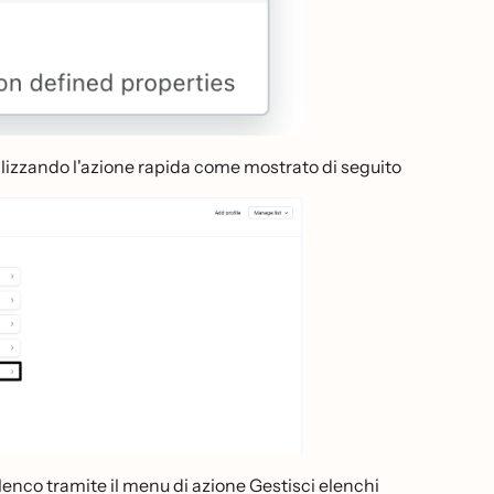
 utilizzando l'azione rapida come mostrato di seguito
'elenco tramite il menu di azione Gestisci elenchi