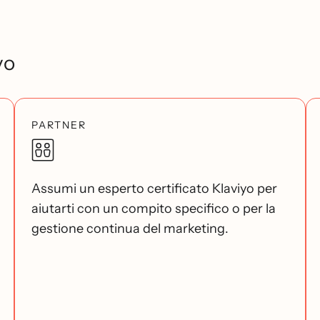
yo
PARTNER
Assumi un esperto certificato Klaviyo per
aiutarti con un compito specifico o per la
gestione continua del marketing.