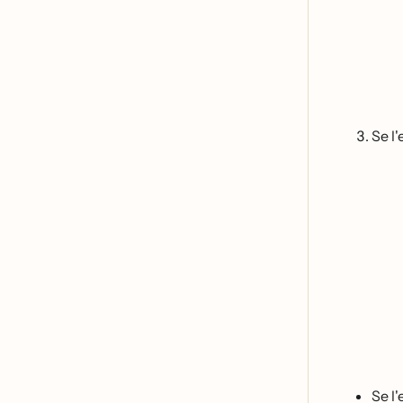
Se l'
Se l'