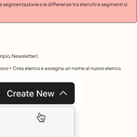
lla segmentazione e le differenze tra elenchi e segmenti si
empio, Newsletter).
uovo > Crea elenco e assegna un nome al nuovo elenco.