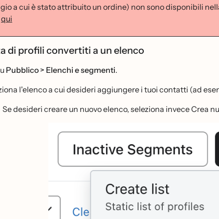
o a cui è stato attribuito un ordine) non sono disponibili ne
o
qui
 di profili convertiti a un elenco
su
Pubblico > Elenchi e segmenti
.
ziona l'elenco a cui desideri aggiungere i tuoi contatti (ad es
Se desideri creare un nuovo elenco, seleziona invece Crea n