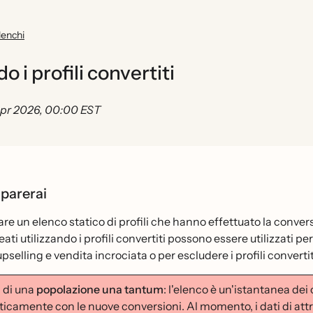
elenchi
 i profili convertiti
apr 2026, 00:00 EST
parerai
e un elenco statico di profili che hanno effettuato la conver
eati utilizzando i profili convertiti possono essere utilizzati pe
pselling e vendita incrociata o per escludere i profili convertiti
a di una
popolazione una tantum
: l'elenco è un'istantanea de
icamente con le nuove conversioni. Al momento, i dati di attr