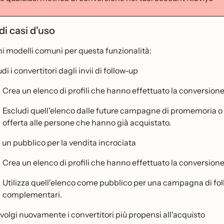
i casi d'uso
i modelli comuni per questa funzionalità:
di i convertitori dagli invii di follow-up
Crea un elenco di profili che hanno effettuato la conversion
Escludi quell'elenco dalle future campagne di promemoria o 
offerta alle persone che hanno già acquistato.
 un pubblico per la vendita incrociata
Crea un elenco di profili che hanno effettuato la conversione
Utilizza quell'elenco come pubblico per una campagna di fol
complementari.
volgi nuovamente i convertitori più propensi all'acquisto