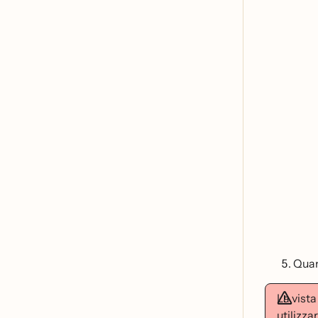
Quan
La vista
utilizza