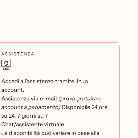
ASSISTENZA
Accedi all'assistenza tramite il tuo
account.
Assistenza via e-mail
(prova gratuita e
account a pagamento)
Disponibile 24 ore
su 24, 7 giorni su 7
Chat/assistente virtuale
La disponibilità può variare in base alla