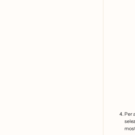
Per 
sele
most