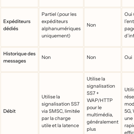
Partiel (pour les
Oui 
Expéditeurs
expéditeurs
l’en
Non
dédiés
alphanumériques
pag
uniquement)
d’in
Historique des
Non
Non
Oui
messages
Utilise la
signalisation
Utili
SS7 +
Utilise la
rés
WAP/HTTP
signalisation SS7
mod
pour le
Débit
via SMSC, limitée
5G, 
multimédia,
par la charge
une 
généralement
utile et la latence
rapi
plus
effi