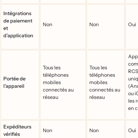
Intégrations
de paiement
Non
Non
Oui
et
d’application
Appa
com
Tous les
Tous les
RC
téléphones
téléphones
Portée de
uni
mobiles
mobiles
l’appareil
(And
connectés au
connectés au
ou i
réseau
réseau
les 
en 
Expéditeurs
Non
Non
Oui
vérifiés