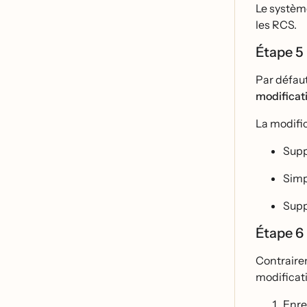
Le systèm
les RCS.
Étape 5
Par défa
modificat
La modifica
Supp
Simp
Supp
Étape 6
Contrairem
modificati
Enre