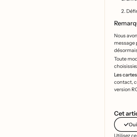
Déf
Remarque
Nous avo
message pa
désormais
Toute modi
choisissie
Les cartes
contact, c
version R
Cet artic
Oui
Utilisez c