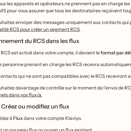
s les appareils et opérateurs ne prennent pas en charge 
S pour vous assurer que tous les destinataires reçoivent tou
ouhaitez envoyer des messages uniquement aux contacts qui 
alité RCS pour créer un segment RCS
.
nnement du RCS dans les flux
 RCS est activé dans votre compte, il devient le
format par de
e personne prenant en charge les RCS recevra automatiqueme
contacts qui ne sont pas compatibles avec le RCS recevront
ouhaitez davantage de contrôle sur le moment de l’envoi de 
els dans vos flux/a.
 : Créez ou modifiez un flux
́dez à
Flux
dans votre compte Klaviyo.
ez un nouveau flux ou ouvrez un flux existant.