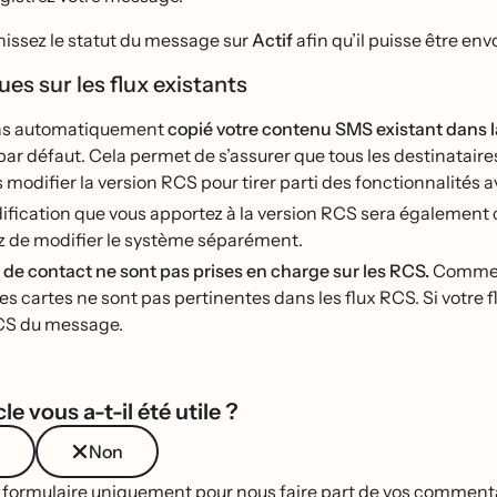
inissez le statut du message sur
Actif
afin qu’il puisse être envo
s sur les flux existants
ns automatiquement
copié votre contenu SMS existant dans 
r défaut. Cela permet de s’assurer que tous les destinatair
 modifier la version RCS pour tirer parti des fonctionnalités a
fication que vous apportez à la version RCS sera également 
z de modifier le système séparément.
 de contact ne sont pas prises en charge sur les RCS.
Comme v
es cartes ne sont pas pertinentes dans les flux RCS. Si votre fl
CS du message.
le vous a-t-il été utile ?
Non
e formulaire uniquement pour nous faire part de vos commentai