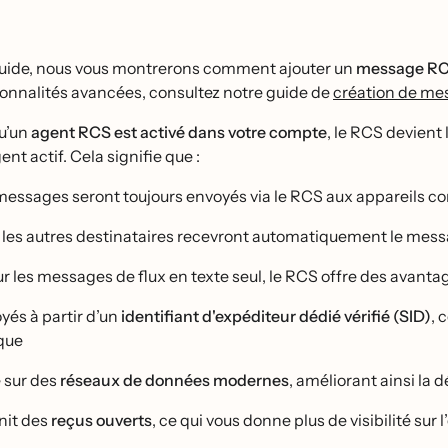
uide, nous vous montrerons comment ajouter un
message RCS
onnalités avancées, consultez notre guide de
création de me
qu’un
agent RCS est activé dans votre compte
, le RCS devient 
ent actif. Cela signifie que :
messages seront toujours envoyés via le RCS aux appareils c
 les autres destinataires recevront automatiquement le mess
 les messages de flux en texte seul, le RCS offre des avantag
és à partir d’un
identifiant d'expéditeur dédié vérifié (SID)
, 
que
́ sur des
réseaux de données modernes
, améliorant ainsi la 
nit des
reçus ouverts
, ce qui vous donne plus de visibilité s