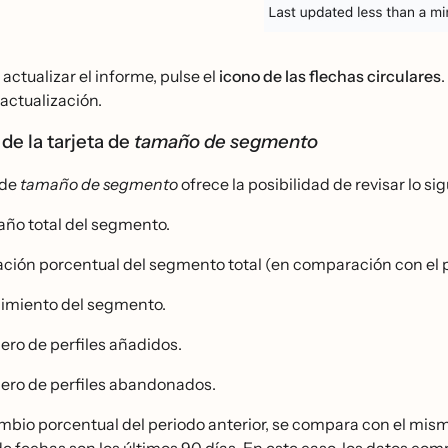
 actualizar el informe, pulse el
icono de las flechas circulares
actualización.
 de la tarjeta de
tamaño de segmento
 de
tamaño de segmento
ofrece la posibilidad de revisar lo s
ño total del segmento.
ación porcentual del segmento total (en comparación con el p
imiento del segmento.
ero de perfiles añadidos.
ero de perfiles abandonados.
mbio porcentual del periodo anterior, se compara con el mismo
de fechas son los últimos 90 días. En este caso, los datos co