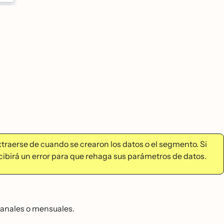
extraerse de cuando se crearon los datos o el segmento. Si
ibirá un error para que rehaga sus parámetros de datos.
emanales o mensuales.