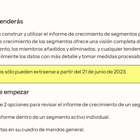
renderás
construir y utilizar el informe de crecimiento de segmentos 
e crecimiento de los segmentos ofrece una visión completa d
ento, los miembros añadidos y eliminados, y cualquier tende
́cilmente los datos con más detalle y tomar medidas procesa
s sólo pueden extraerse a partir del 21 de junio de 2023.
de empezar
e 2 opciones para revisar el informe de crecimiento de un s
nforme dentro de un segmento activo individual.
etas en su cuadro de mandos general.