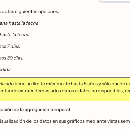
na de las siguientes opciones:
na hasta la fecha
hasta la fecha
mos 7 días.
mos 30 días.
edida
lizado
tiene un límite máximo de hasta 5 años y sólo puede 
ntentando extraer demasiados datos o datos no disponibles, rec
ación de la agregación temporal
visualización de los datos en sus gráficos mediante vistas s