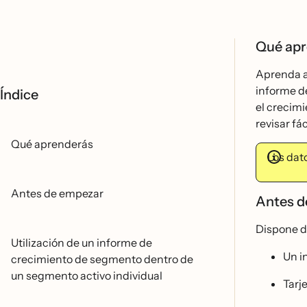
Qué ap
Aprenda a 
informe d
Índice
el crecimi
revisar fa
Qué aprenderás
Los dato
Antes de empezar
Antes 
Dispone d
Utilización de un informe de
Un i
crecimiento de segmento dentro de
un segmento activo individual
Tarj