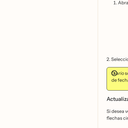
Abra
2. Selecc
Diario
so
de fech
Actualiz
Si desea v
flechas ci