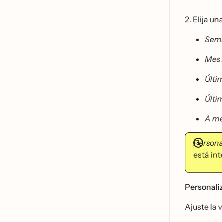
2. Elija u
Sema
Mes 
Últi
Últi
A m
Persona
está i
Personaliz
Ajuste la 