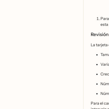
Para
esta 
Revisión
La tarjeta
Tama
Vari
Crec
Núm
Núm
Para el ca
intervalo 