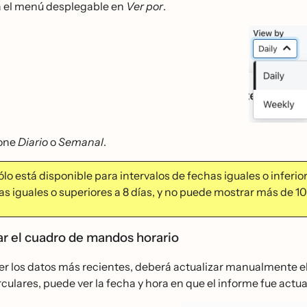
 el menú desplegable en
Ver por
.
ione
Diario
o
Semanal
.
́lo está disponible para intervalos de fechas iguales o inferior
as iguales o superiores a 8 días, y no puede mostrar más de 
ar el cuadro de mandos horario
er los datos más recientes, deberá actualizar manualmente el
rculares, puede ver la fecha y hora en que el informe fue actu