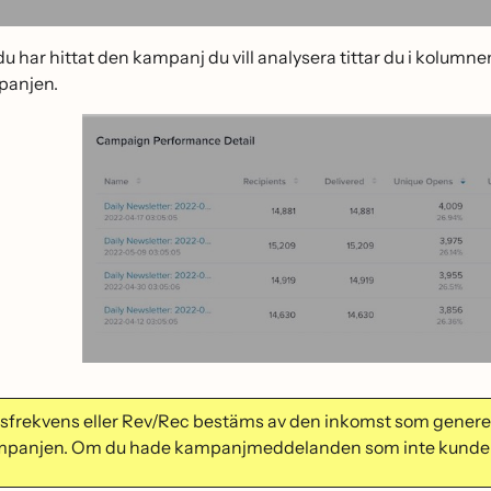
 du har hittat den kampanj du vill analysera tittar du i kolumn
panjen.
̈psfrekvens eller Rev/Rec bestäms av den inkomst som generer
panjen. Om du hade kampanjmeddelanden som inte kunde leve