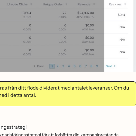
s från ditt flöde dividerat med antalet leveranser. Om du
ed i detta antal.
ingsstrategi
nadsföringsstrategi för att förbättra din kampanjprestanda.