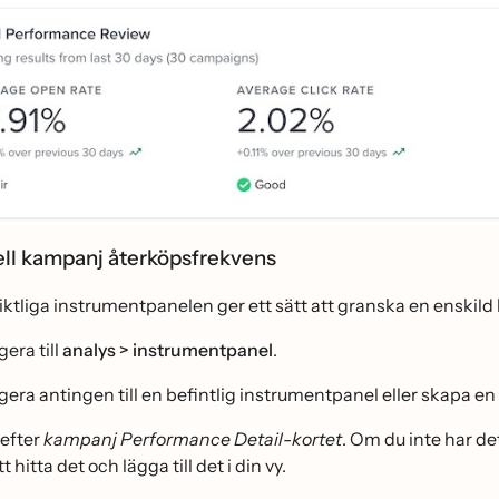
ell kampanj återköpsfrekvens
iktliga instrumentpanelen ger ett sätt att granska en enskil
era till
analys > instrumentpanel
.
gera antingen till en befintlig instrumentpanel eller skapa en
 efter
kampanj Performance Detail-kortet
. Om du inte har det
att hitta det och lägga till det i din vy.