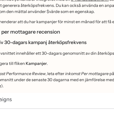
att generera återköpsfrekvens. Du kan också använda en an
 som den mättal använder $värde som en egenskap.
nderar att du har kampanjer för minst en månad för att få e
 per mottagare recension
v 30-dagars kampanj återköpsfrekvens
nittet innehåller ett 30-dagars genomsnitt av din återköps
era till fliken
Kampanjer
.
ost Performance Review
, leta efter
inkomst Per mottagare
pa
msnitt under de senaste 30 dagarna med en jämförelse med
g
).