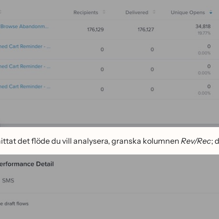
 hittat det flöde du vill analysera, granska kolumnen
Rev/Rec
; 