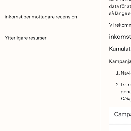
data för 
så länge
inkomst per mottagare recension
Vi rekomme
inkomst
Ytterligare resurser
Kumulati
Kampanjavs
Navig
I
e-p
geno
Dåli