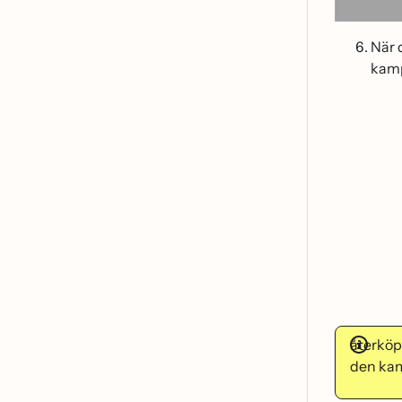
När
kam
återko
den kam