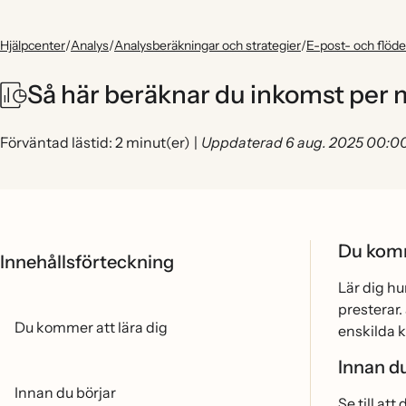
Hjälpcenter
/
Analys
/
Analysberäkningar och strategier
/
E-post- och flöde
Så här beräknar du inkomst per
Förväntad lästid: 2 minut(er)
|
Uppdaterad 6 aug. 2025 00:0
Du komm
Innehållsförteckning
Lär dig h
presterar. 
Du kommer att lära dig
enskilda ka
Innan du
Innan du börjar
Se till att