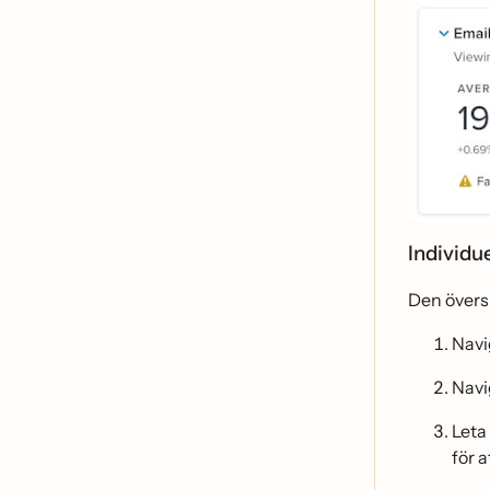
Individu
Den övers
Navig
Navi
Leta
för 