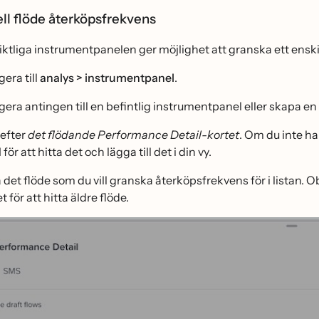
ll flöde återköpsfrekvens
iktliga instrumentpanelen ger möjlighet att granska ett enski
era till
analys > instrumentpanel
.
gera antingen till en befintlig instrumentpanel eller skapa en
 efter
det flödande Performance Detail-kortet
. Om du inte ha
d
för att hitta det och lägga till det i din vy.
 det flöde som du vill granska återköpsfrekvens för i listan.
t för att hitta äldre flöde.