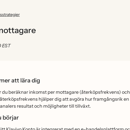
sstrategier
 mottagare
0 EST
er att lära dig
ur du beräknar inkomst per mottagare (återköpsfrekvens) och
återköpsfrekvens hjälper dig att avgöra hur framgångsrik en k
nalers resultat och möjligheter till tillväxt.
 börjar
 ditt Klaviyo Konto är integrerat med en
e-handelsplattform
och