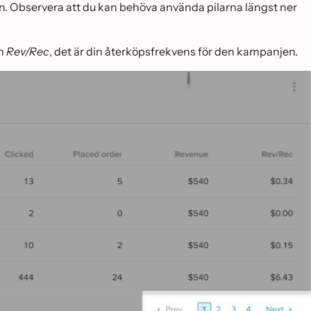
an. Observera att du kan behöva använda pilarna längst ner
en
Rev/Rec
, det är din återköpsfrekvens för den kampanjen.