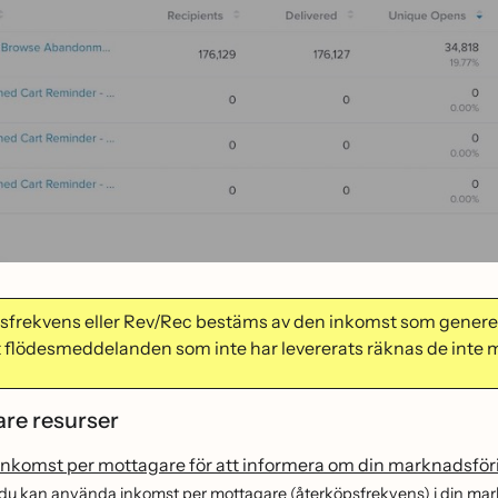
̈psfrekvens eller Rev/Rec bestäms av den inkomst som generera
t flödesmeddelanden som inte har levererats räknas de inte m
are resurser
nkomst per mottagare för att informera om din marknadsför
r du kan använda inkomst per mottagare (återköpsfrekvens) i din mark