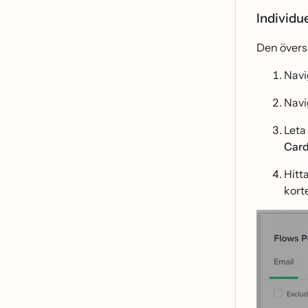
Individue
Den övers
Navig
Navi
Leta
Car
Hitta
korte