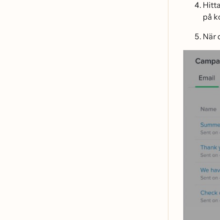
Hitt
på k
När