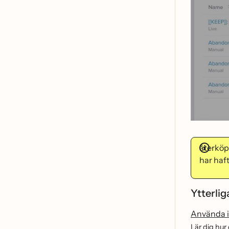
återko
har haf
Ytterlig
Använda i
Lär dig hu