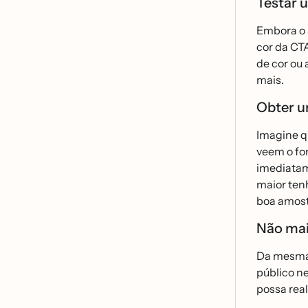
Testar u
Embora o s
cor da CTA
de cor ou 
mais.
Obter u
Imagine qu
veem o fo
imediatame
maior tenh
boa amostr
Não mai
Da mesma f
público n
possa real