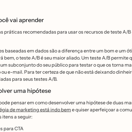
ocê vai aprender
 práticas recomendadas para usar os recursos de teste A/B 
es baseadas em dados são a diferença entre um bom e um ót
́ bem, o teste A/B é seu maior aliado. Um teste A/B permite 
a um subconjunto do seu público para testar o que os torna m
o ou e-mail. Para ter certeza de que não está deixando dinhe
das para seus testes A/B.
lver uma hipótese
pode pensar em como desenvolver uma hipótese de duas mane
égia de marketing está indo bem
e quiser aperfeiçoar a comu
 itens a seguir:
s para CTA