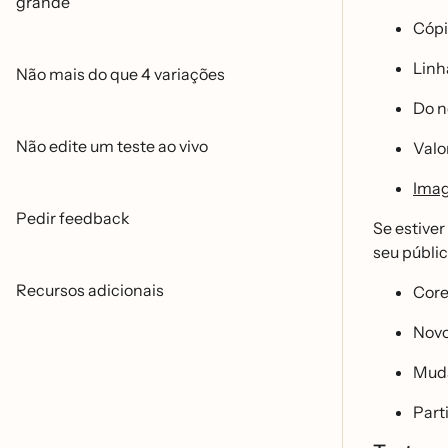
grande
Cóp
Linh
Não mais do que 4 variações
Do 
Não edite um teste ao vivo
Valo
Imag
Pedir feedback
Se estiver
seu públ
Recursos adicionais
Core
Novo
Muda
Part