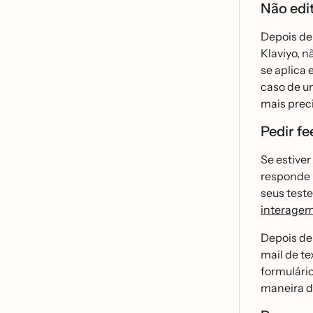
Não edi
Depois de 
Klaviyo, n
se aplica 
caso de um
mais prec
Pedir f
Se estiver
responde b
seus teste
interage
Depois de
mail de te
formulári
maneira d