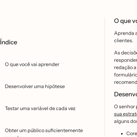
O que v
Aprenda as
clientes.
Índice
As decisõ
respondera
O que você vai aprender
redação 
formulári
recomenda
Desenvolver uma hipótese
Desenvo
O senhor 
Testar uma variável de cada vez
sua estrat
alguns dos
Obter um público suficientemente
Core