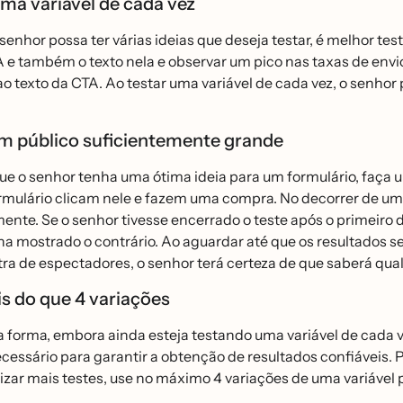
ma variável de cada vez
enhor possa ter várias ideias que deseja testar, é melhor tes
 e também o texto nela e observar um pico nas taxas de envio d
ao texto da CTA. Ao testar uma variável de cada vez, o senhor
m público suficientemente grande
e o senhor tenha uma ótima ideia para um formulário, faça u
rmulário clicam nele e fazem uma compra. No decorrer de um
nte. Se o senhor tivesse encerrado o teste após o primeiro di
a mostrado o contrário. Ao aguardar até que os resultados s
a de espectadores, o senhor terá certeza de que saberá qual
s do que 4 variações
orma, embora ainda esteja testando uma variável de cada vez
ecessário para garantir a obtenção de resultados confiáveis
izar mais testes, use no máximo 4 variações de uma variável 