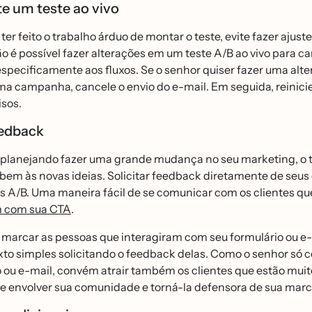
te um teste ao vivo
ter feito o trabalho árduo de montar o teste, evite fazer ajus
ão é possível fazer alterações em um teste A/B ao vivo par
especificamente aos fluxos. Se o senhor quiser fazer uma alte
a campanha, cancele o envio do e-mail. Em seguida, reinicie
isos.
eedback
 planejando fazer uma grande mudança no seu marketing, o tes
em às novas ideias. Solicitar feedback diretamente de seus c
s A/B. Uma maneira fácil de se comunicar com os clientes qu
m com sua CTA
.
 marcar as pessoas que interagiram com seu formulário ou
xto simples solicitando o feedback delas. Como o senhor só c
o ou e-mail, convém atrair também os clientes que estão mu
e envolver sua comunidade e torná-la defensora de sua marc